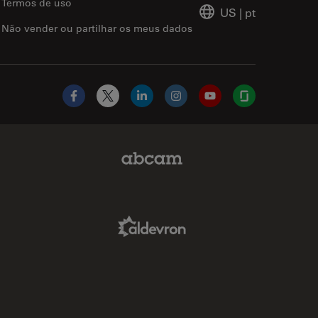
Termos de uso
US
|
pt
Não vender ou partilhar os meus dados
Facebook
X
LinkedIn
Instagram
YouTube
Glassdoor
Abcam Limited Link
Aldevron Link