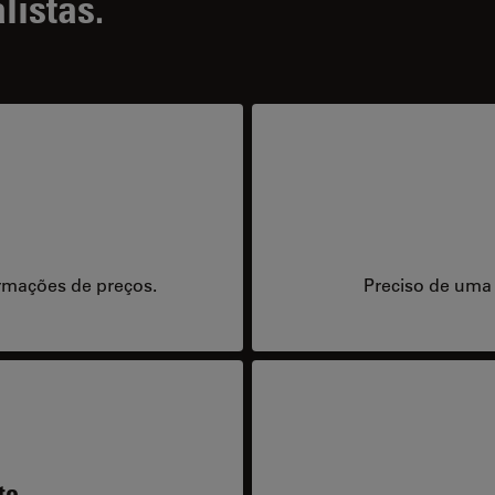
listas.
rmações de preços.
Preciso de uma
te