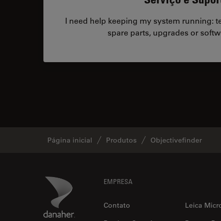
I need help keeping my system running: tec
spare parts, upgrades or softw
Página inicial
Produtos
Objectivefinder
Footer
Danaher Logo
EMPRESA
Contato
Leica Micr