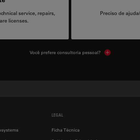
hnical service, repairs,
Preciso de ajuda
are licenses.
Você prefere consultoria pessoal?
Show local cont
LEGAL
osystems
Ficha Técnica