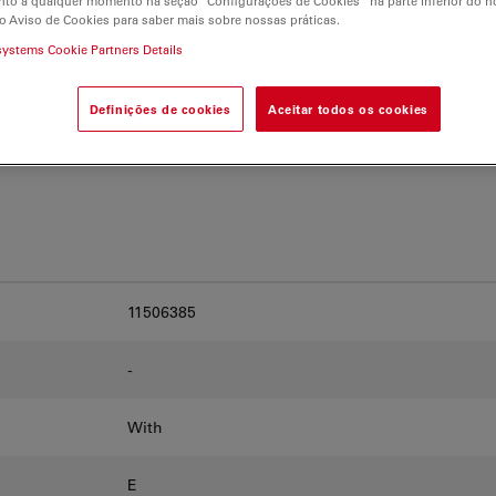
to a qualquer momento na seção “Configurações de Cookies” na parte inferior do no
and find the best fit for
o Aviso de Cookies para saber mais sobre nossas práticas.
systems Cookie Partners Details
Definições de cookies
Aceitar todos os cookies
11506385
-
With
E