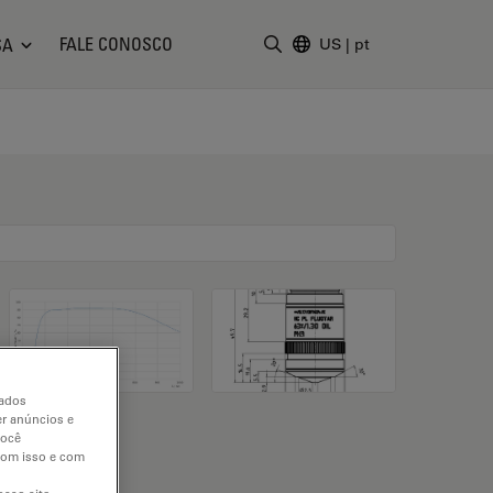
FALE CONOSCO
SA
US
|
pt
Insira o termo da pesquisa
dados
er anúncios e
você
 com isso e com