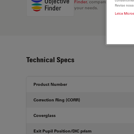
consentimen
Finder
, compare alternatives, 
Revise noss
your needs.
Leica Micro
Technical Specs
Product Number
Correction Ring (CORR)
Coverglass
Exit Pupil Position/DIC prism