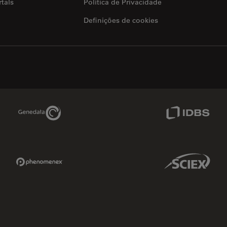
tals
Política de Privacidade
Definições de cookies
Genedata Link
IDBS Link
Phenomenex Link
Sciex Link