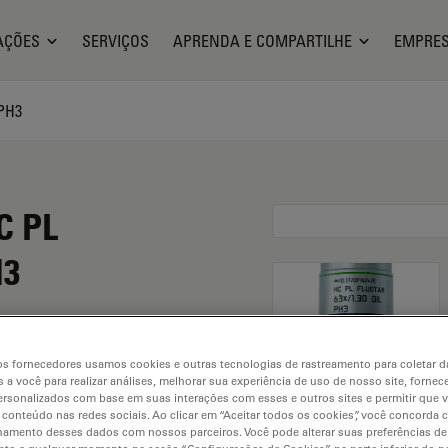
AÇÕES
SERVIÇOS
APRENDA E COMPARTILHE
EMPRE
 PH3
C PL
H3
s fornecedores usamos cookies e outras tecnologias de rastreamento para coletar 
 a você para realizar análises, melhorar sua experiência de uso de nosso site, fornec
rsonalizados com base em suas interações com esses e outros sites e permitir que 
 conteúdo nas redes sociais. Ao clicar em “Aceitar todos os cookies”, você concorda
hamento desses dados com nossos parceiros. Você pode alterar suas preferências de
. Explore our
Objective