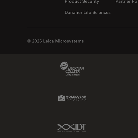
Product Security
Partner Por
Danaher Life Sciences
© 2026 Leica Microsystems
Beckman Coulter Link
Molecular Devices Link
IDT Link