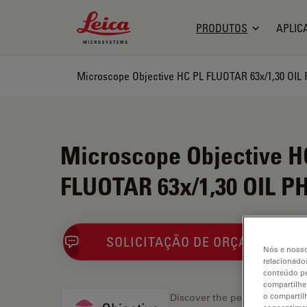
Leica Microsystems Logo
PRODUTOS
APLIC
Microscope Objective HC PL FLUOTAR 63x/1,30 OIL
Microscope Objective H
FLUOTAR 63x/1,30 OIL P
SOLICITAÇÃO DE ORÇAMENTO
Nós e nosso
relacionados
conteúdo pe
compartilhe
o compartil
Discover the perfect solution