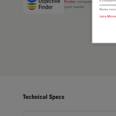
o compartil
Finder
, compare alternatives, 
consentimen
your needs.
Revise noss
Leica Micro
Technical Specs