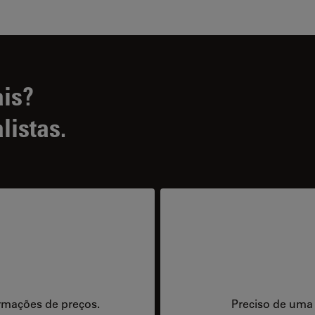
ais?
listas.
rmações de preços.
Preciso de uma