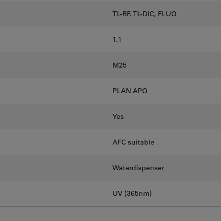
TL-BF, TL-DIC, FLUO
1.1
M25
PLAN APO
Yes
AFC suitable
Waterdispenser
UV (365nm)