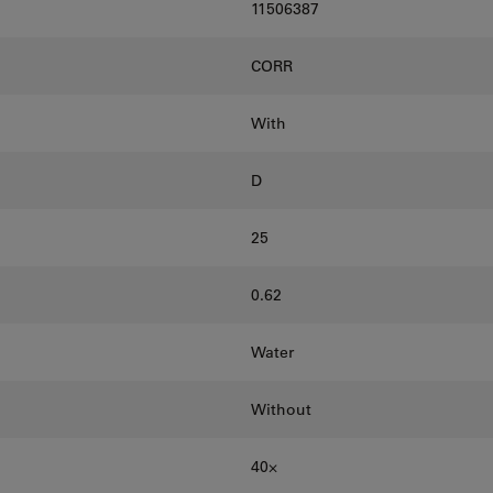
11506387
CORR
With
D
25
0.62
Water
Without
40⨉