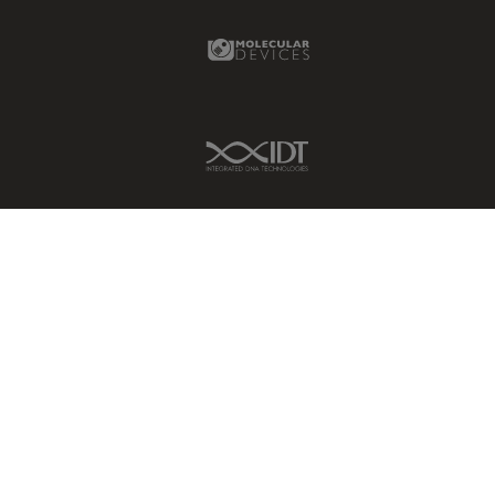
Molecular Devices Link
IDT Link