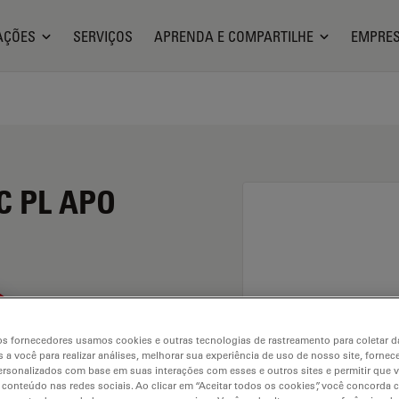
AÇÕES
SERVIÇOS
APRENDA E COMPARTILHE
EMPRE
C PL APO
s fornecedores usamos cookies e outras tecnologias de rastreamento para coletar 
 a você para realizar análises, melhorar sua experiência de uso de nosso site, fornec
rsonalizados com base em suas interações com esses e outros sites e permitir que 
 conteúdo nas redes sociais. Ao clicar em “Aceitar todos os cookies”, você concorda
. Explore our
Objective