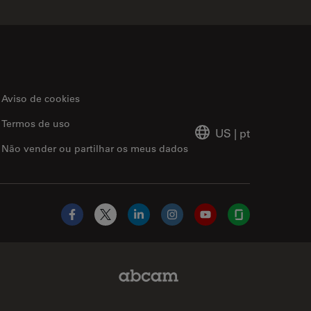
Aviso de cookies
Termos de uso
US
|
pt
Não vender ou partilhar os meus dados
Facebook
X
LinkedIn
Instagram
YouTube
Glassdoor
Abcam Limited Link