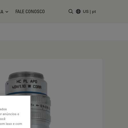
FALE CONOSCO
SA
US
|
pt
Insira o termo da pesquisa
dados
er anúncios e
você
 com isso e com