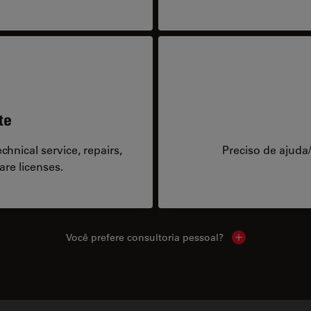
te
hnical service, repairs,
Preciso de ajuda
are licenses.
Você prefere consultoria pessoal?
Show local cont