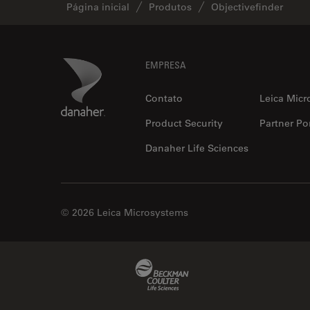
Página inicial
Produtos
Objectivefinder
Footer
Danaher Logo
EMPRESA
Contato
Leica Micr
Product Security
Partner Por
Danaher Life Sciences
© 2026 Leica Microsystems
Beckman Coulter Link