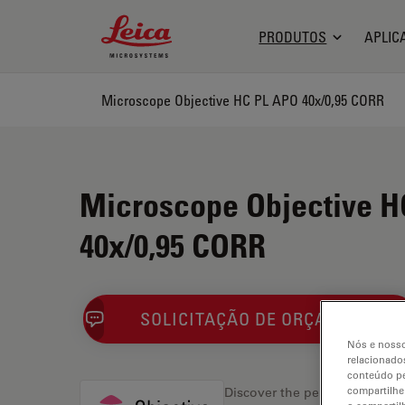
Leica Microsystems Logo
PRODUTOS
APLIC
Microscope Objective HC PL APO 40x/0,95 CORR
Microscope Objective H
40x/0,95 CORR
SOLICITAÇÃO DE ORÇAMENTO
Nós e nosso
relacionados
conteúdo pe
compartilhe
Discover the perfect solution