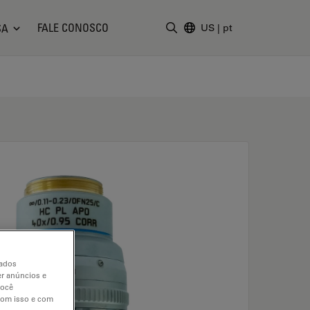
FALE CONOSCO
SA
US
|
pt
Insira o termo da pesquisa
dados
er anúncios e
você
 com isso e com