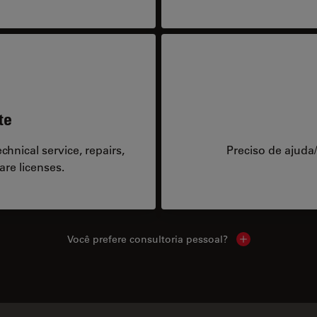
te
hnical service, repairs,
Preciso de ajuda
are licenses.
Você prefere consultoria pessoal?
Show local cont