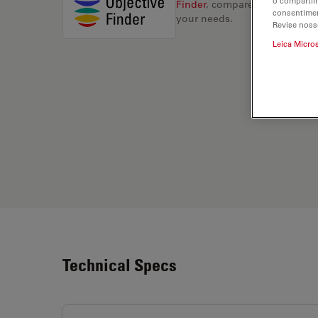
o compartil
Finder
, compare alternatives, 
consentimen
your needs.
Revise noss
Leica Micro
Technical Specs