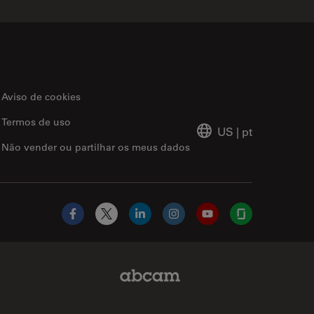
Aviso de cookies
Termos de uso
US
|
pt
Não vender ou partilhar os meus dados
Facebook
X
LinkedIn
Instagram
YouTube
Glassdoor
Abcam Limited Link