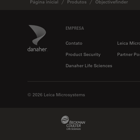
Página inicial
Produtos
Objectivefinder
Footer
Danaher Logo
EMPRESA
Contato
Leica Micr
Product Security
Partner Por
Danaher Life Sciences
© 2026 Leica Microsystems
Beckman Coulter Link