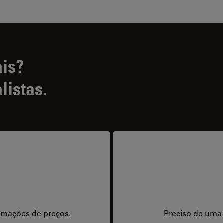
ais?
listas.
rmações de preços.
Preciso de uma