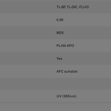
TL-BF, TL-DIC, FLUO
0.95
M25
PLAN APO
Yes
AFC suitable
UV (365nm)