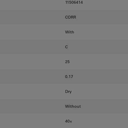
11506414
CORR
With
C
25
0.17
Dry
Without
40⨉