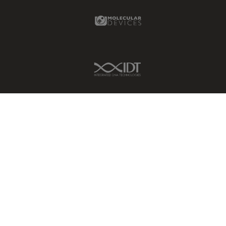
Molecular Devices Link
IDT Link