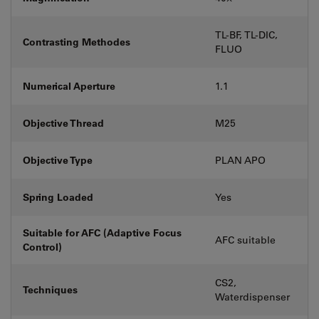
TL-BF, TL-DIC,
Contrasting Methodes
FLUO
Numerical Aperture
1.1
Objective Thread
M25
Objective Type
PLAN APO
Spring Loaded
Yes
Suitable for AFC (Adaptive Focus
AFC suitable
Control)
CS2,
Techniques
Waterdispenser