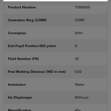
Product Number
11506425
Correction Ring (CORR)
CORR
Coverglass
With
Exit Pupil Position/DIC prism
D
Field Number (FN)
25
Free Working Distance (WD in mm)
0.62
Immersion
Water
Iris Diaphragm
Without
Magnification
40⨉