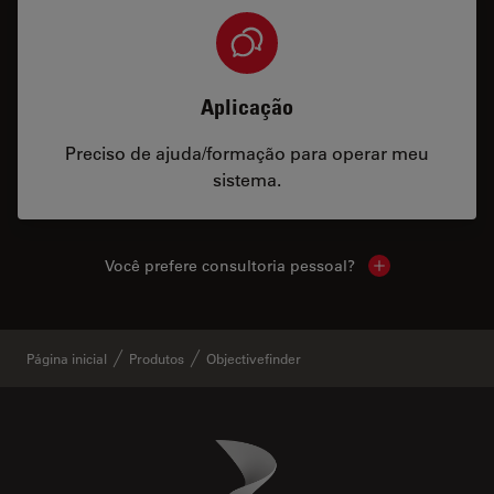
Aplicação
Preciso de ajuda/formação para operar meu
sistema.
Você prefere consultoria pessoal?
Show local cont
Página inicial
Produtos
Objectivefinder
Danaher Logo
Footer