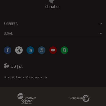
EMPRESA
LEGAL
Facebook
X
LinkedIn
Instagram
YouTube
Glassdoor
US
|
pt
© 2026 Leica Microsystems
Beckman Coulter Link
Genedata Link