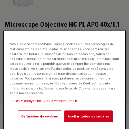
Microscope Objective HC PL APO 40x/1,1
W CORR CS2
Nós e nossos fornecedores usamos cookies e outras tecnologias de
rastreamento para coletar dados relacionados a você para realizar
SOLICITAÇÃO DE ORÇAMENTO
análises, melhorar sua experiência de uso de nosso site, fornecer
anúncios e conteúdo personalizados com base em suas interações com
esses e outros sites e permitir que você compartilhe conteúdo nas
redes sociais. Ao clicar em “Aceitar todos os cookies”, você concorda
com isso e com o compartilhamento desses dados com nossos
Discover the perfect solution. Explore
parceiros. Você pode alterar suas preferências de consentimento a
our
Objective Finder
, compare
qualquer momento na seção “Configurações de Cookies” na parte
alternatives, and find the best fit for
inferior do nosso site. Revise nosso Aviso de Cookies para saber mais
your needs.
sobre nossas práticas.
Leica Microsystems Cookie Partners Details
Technical Specs
Definições de cookies
Aceitar todos os cookies