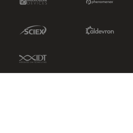
Sciex Link
Aldevron Link
IDT Link