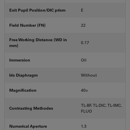
Exit Pupil Position/DIC prism
E
Field Number (FN)
22
Free Working Distance (WD in
0.17
mm)
Immersion
Oil
Iris Diaphragm
Without
Magnification
40⨉
TL-BF, TL-DIC, TL-IMC,
Contrasting Methodes
FLUO
Numerical Aperture
1.3