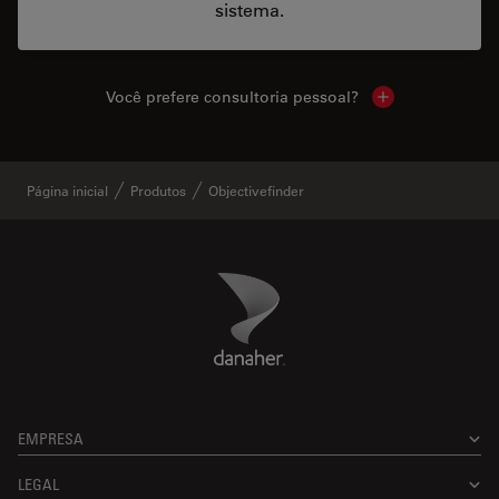
sistema.
Você prefere consultoria pessoal?
Show local cont
Página inicial
Produtos
Objectivefinder
Danaher Logo
Footer
EMPRESA
LEGAL