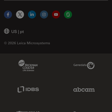
Facebook
X
LinkedIn
Instagram
YouTube
Glassdoor
US
|
pt
© 2026 Leica Microsystems
Beckman Coulter Link
Genedata Link
IDBS Link
Abcam Limited
Molecular Devices Link
Phenomenex L