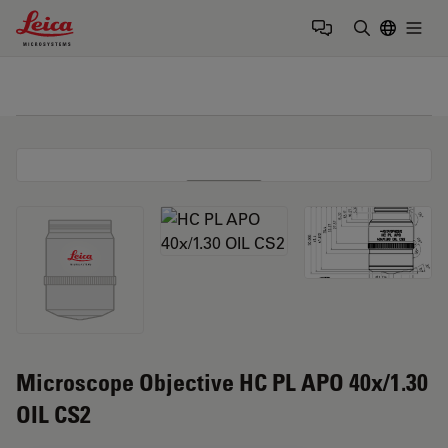
Leica Microsystems Logo
Togg
Insira o te
Microscope Objective HC PL APO 40x/1.30
OIL CS2