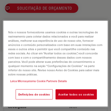
SOLICITAÇÃO DE ORÇAMENTO
Discover the perfect solution. Explore
our
Objective Finder
, compare
Nós e nossos fornecedores usamos cookies e outras tecnologias de
alternatives, and find the best fit for
rastreamento para coletar dados relacionados a você para realizar
análises, melhorar sua experiência de uso de nosso site, fornecer
your needs.
anúncios e conteúdo personalizados com base em suas interações com
esses e outros sites e permitir que você compartilhe conteúdo nas
redes sociais. Ao clicar em “Aceitar todos os cookies”, você concorda
com isso e com o compartilhamento desses dados com nossos
parceiros. Você pode alterar suas preferências de consentimento a
Technical Specs
qualquer momento na seção “Configurações de Cookies” na parte
inferior do nosso site. Revise nosso Aviso de Cookies para saber mais
sobre nossas práticas.
Product Number
11506428
Leica Microsystems Cookie Partners Details
Correction Ring (CORR)
-
Definições de cookies
Aceitar todos os cookies
Coverglass
With