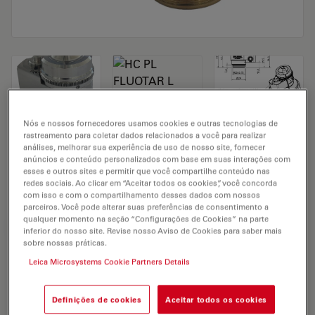
Nós e nossos fornecedores usamos cookies e outras tecnologias de
rastreamento para coletar dados relacionados a você para realizar
análises, melhorar sua experiência de uso de nosso site, fornecer
Microscope Objective HC PL FLUOTAR L
anúncios e conteúdo personalizados com base em suas interações com
esses e outros sites e permitir que você compartilhe conteúdo nas
20x/0,60 motCORR
redes sociais. Ao clicar em “Aceitar todos os cookies”, você concorda
com isso e com o compartilhamento desses dados com nossos
parceiros. Você pode alterar suas preferências de consentimento a
qualquer momento na seção “Configurações de Cookies” na parte
SOLICITAÇÃO DE ORÇAMENTO
inferior do nosso site. Revise nosso Aviso de Cookies para saber mais
sobre nossas práticas.
Leica Microsystems Cookie Partners Details
Discover the perfect solution. Explore
our
Objective Finder
, compare
Definições de cookies
Aceitar todos os cookies
alternatives, and find the best fit for