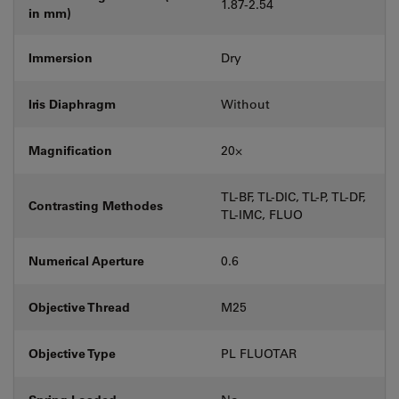
1.87-2.54
in mm)
Immersion
Dry
Iris Diaphragm
Without
Magnification
20⨉
TL-BF, TL-DIC, TL-P, TL-DF,
Contrasting Methodes
TL-IMC, FLUO
Numerical Aperture
0.6
Objective Thread
M25
Objective Type
PL FLUOTAR