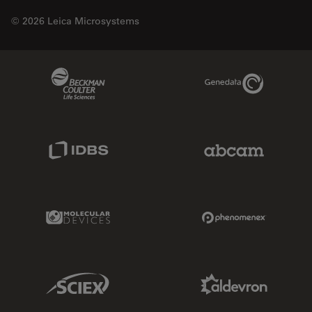
© 2026 Leica Microsystems
Beckman Coulter Link
Genedata Link
IDBS Link
Abcam Limited
Molecular Devices Link
Phenomenex L
Sciex Link
Aldevron Link