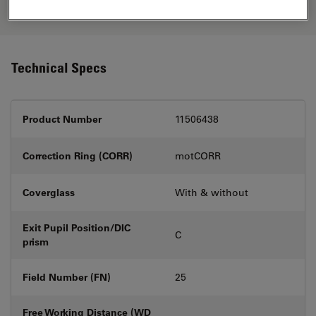
your needs.
Technical Specs
Product Number
11506438
Correction Ring (CORR)
motCORR
Coverglass
With & without
Exit Pupil Position/DIC
C
prism
Field Number (FN)
25
Free Working Distance (WD