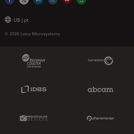
Facebook
X
LinkedIn
Instagram
YouTube
Glassdoor
US
|
pt
© 2026 Leica Microsystems
Beckman Coulter Link
Genedata Link
IDBS Link
Abcam Limited
Molecular Devices Link
Phenomenex L