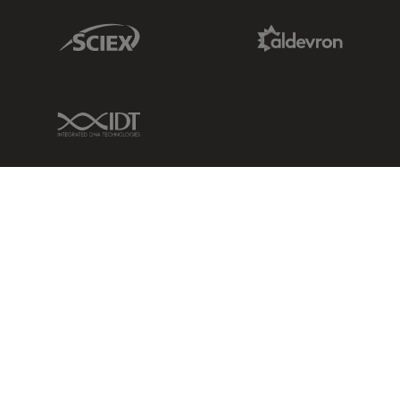
Sciex Link
Aldevron Link
IDT Link