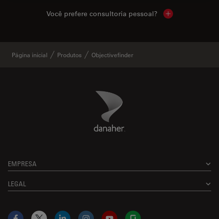
Você prefere consultoria pessoal?
Show local cont
Página inicial
Produtos
Objectivefinder
Danaher Logo
Footer
EMPRESA
LEGAL