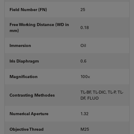
Field Number (FN)
25
Free Working Distance (WD in
0.18
mm)
Immersion
Oil
Iris Diaphragm
0.6
Magnification
100⨉
TL-BF, TL-DIC, TL-P, TL-
Contrasting Methodes
DF, FLUO
Numerical Aperture
1.32
Objective Thread
M25