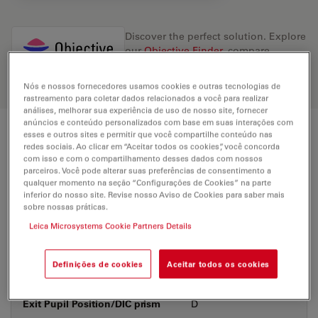
Discover the perfect solution. Explore
our
Objective Finder
, compare
alternatives, and find the best fit for
your needs.
Nós e nossos fornecedores usamos cookies e outras tecnologias de
rastreamento para coletar dados relacionados a você para realizar
análises, melhorar sua experiência de uso de nosso site, fornecer
anúncios e conteúdo personalizados com base em suas interações com
esses e outros sites e permitir que você compartilhe conteúdo nas
Technical Specs
redes sociais. Ao clicar em “Aceitar todos os cookies”, você concorda
com isso e com o compartilhamento desses dados com nossos
parceiros. Você pode alterar suas preferências de consentimento a
qualquer momento na seção “Configurações de Cookies” na parte
Product Number
11506527
inferior do nosso site. Revise nosso Aviso de Cookies para saber mais
sobre nossas práticas.
Leica Microsystems Cookie Partners Details
Correction Ring (CORR)
-
Definições de cookies
Aceitar todos os cookies
Coverglass
With
Exit Pupil Position/DIC prism
D