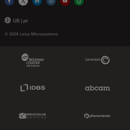
Facebook
X
LinkedIn
Instagram
YouTube
Glassdoor
US
|
pt
© 2026 Leica Microsystems
Beckman Coulter Link
Genedata Link
IDBS Link
Abcam Limited
Molecular Devices Link
Phenomenex L