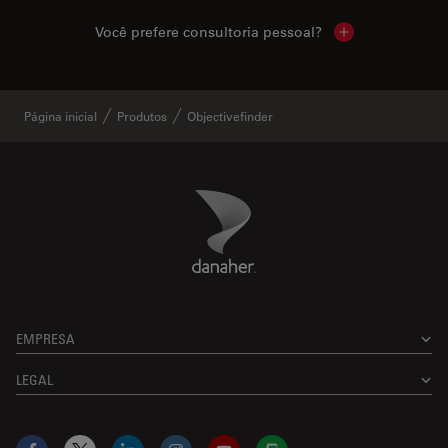
Você prefere consultoria pessoal?
Show local cont
Página inicial
Produtos
Objectivefinder
Danaher Logo
Footer
EMPRESA
LEGAL