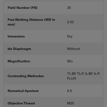
Field Number (FN)
25
Free Working Distance (WD in
2.52
mm)
Immersion
Dry
Iris Diaphragm
Without
Magnification
50⨉
TL-BF, TL-P, IL-BF, IL-P,
Contrasting Methodes
FLUO
Numerical Aperture
0.5
Objective Thread
M25