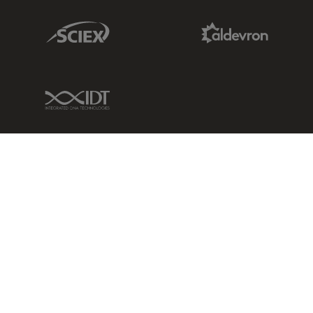
Sciex Link
Aldevron Link
IDT Link