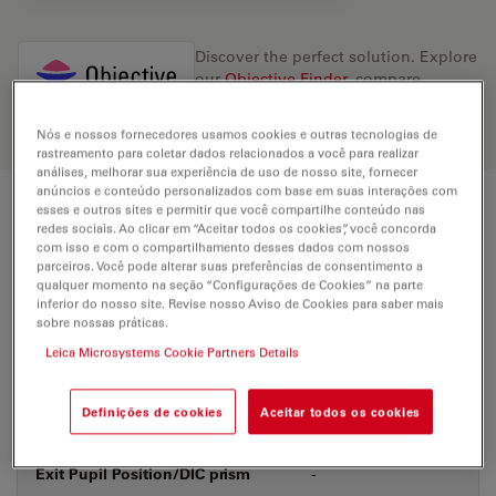
Discover the perfect solution. Explore
our
Objective Finder
, compare
alternatives, and find the best fit for
your needs.
Nós e nossos fornecedores usamos cookies e outras tecnologias de
rastreamento para coletar dados relacionados a você para realizar
análises, melhorar sua experiência de uso de nosso site, fornecer
anúncios e conteúdo personalizados com base em suas interações com
esses e outros sites e permitir que você compartilhe conteúdo nas
Technical Specs
redes sociais. Ao clicar em “Aceitar todos os cookies”, você concorda
com isso e com o compartilhamento desses dados com nossos
parceiros. Você pode alterar suas preferências de consentimento a
qualquer momento na seção “Configurações de Cookies” na parte
Product Number
11532672
inferior do nosso site. Revise nosso Aviso de Cookies para saber mais
sobre nossas práticas.
Leica Microsystems Cookie Partners Details
Correction Ring (CORR)
-
Definições de cookies
Aceitar todos os cookies
Coverglass
Without
Exit Pupil Position/DIC prism
-