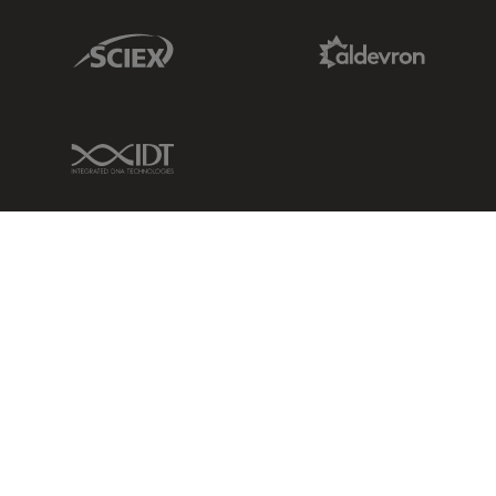
Sciex Link
Aldevron Link
IDT Link