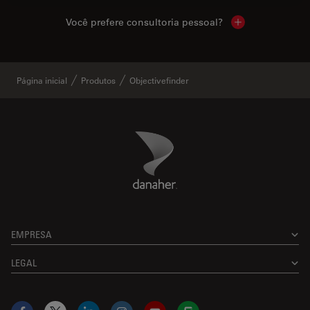
Você prefere consultoria pessoal?
Show local cont
Página inicial
Produtos
Objectivefinder
Danaher Logo
Footer
EMPRESA
LEGAL