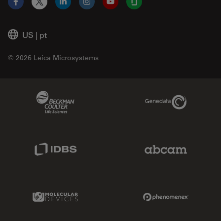
Facebook
X
LinkedIn
Instagram
YouTube
Glassdoor
US
|
pt
© 2026 Leica Microsystems
Beckman Coulter Link
Genedata Link
IDBS Link
Abcam Limited
Molecular Devices Link
Phenomenex L