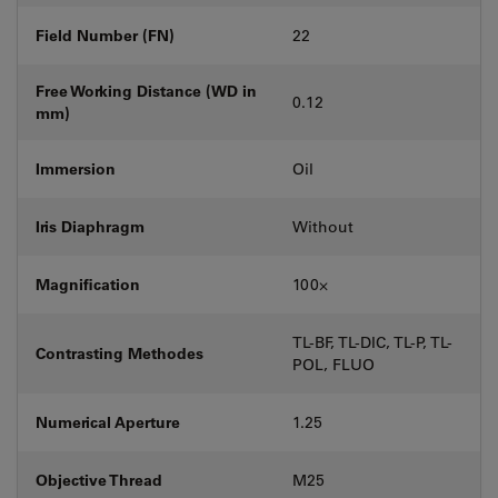
Field Number (FN)
22
Free Working Distance (WD in
0.12
mm)
Immersion
Oil
Iris Diaphragm
Without
Magnification
100⨉
TL-BF, TL-DIC, TL-P, TL-
Contrasting Methodes
POL, FLUO
Numerical Aperture
1.25
Objective Thread
M25