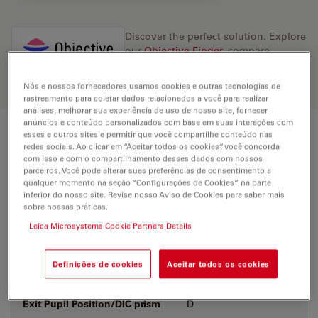
Discover the perfect solution. Explore
our
Objective Finder
, compare
alternatives, and find the best fit for
your needs.
Nós e nossos fornecedores usamos cookies e outras tecnologias de
rastreamento para coletar dados relacionados a você para realizar
análises, melhorar sua experiência de uso de nosso site, fornecer
anúncios e conteúdo personalizados com base em suas interações com
esses e outros sites e permitir que você compartilhe conteúdo nas
Technical Specs
redes sociais. Ao clicar em “Aceitar todos os cookies”, você concorda
com isso e com o compartilhamento desses dados com nossos
parceiros. Você pode alterar suas preferências de consentimento a
qualquer momento na seção “Configurações de Cookies” na parte
Product Number
11556053
inferior do nosso site. Revise nosso Aviso de Cookies para saber mais
sobre nossas práticas.
Leica Microsystems Cookie Partners Details
Correction Ring (CORR)
-
Definições de cookies
Aceitar todos os cookies
Coverglass
With & without
Exit Pupil Position/DIC prism
D