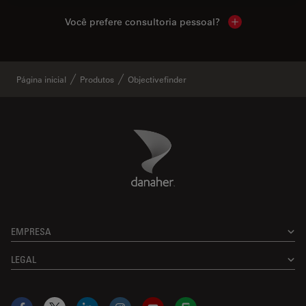
Você prefere consultoria pessoal?
Show local cont
Página inicial
Produtos
Objectivefinder
Danaher Logo
Footer
EMPRESA
LEGAL