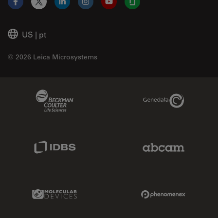
Facebook
X
LinkedIn
Instagram
YouTube
Glassdoor
US
|
pt
© 2026 Leica Microsystems
Beckman Coulter Link
Genedata Link
IDBS Link
Abcam Limited
Molecular Devices Link
Phenomenex L