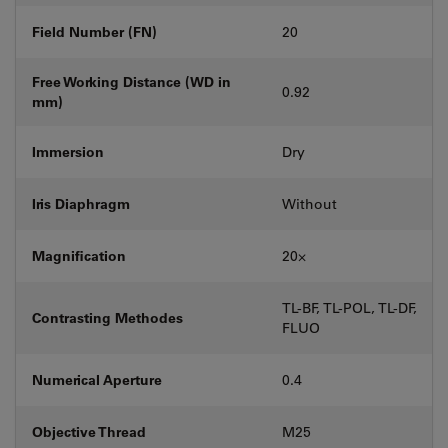
Field Number (FN)
20
Free Working Distance (WD in
0.92
mm)
Immersion
Dry
Iris Diaphragm
Without
Magnification
20⨉
TL-BF, TL-POL, TL-DF,
Contrasting Methodes
FLUO
Numerical Aperture
0.4
Objective Thread
M25