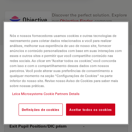
Discover the perfect solution. Explore
our
Objective Finder
, compare
alternatives, and find the best fit for
your needs.
Nós e nossos fornecedores usamos cookies e outras tecnologias de
rastreamento para coletar dados relacionados a você para realizar
análises, melhorar sua experiência de uso de nosso site, fornecer
anúncios e conteúdo personalizados com base em suas interações com
esses e outros sites e permitir que você compartilhe conteúdo nas
Technical Specs
redes sociais. Ao clicar em “Aceitar todos os cookies”, você concorda
com isso e com o compartilhamento desses dados com nossos
parceiros. Você pode alterar suas preferências de consentimento a
qualquer momento na seção “Configurações de Cookies” na parte
Product Number
11556071
inferior do nosso site. Revise nosso Aviso de Cookies para saber mais
sobre nossas práticas.
Leica Microsystems Cookie Partners Details
Correction Ring (CORR)
-
Definições de cookies
Aceitar todos os cookies
Coverglass
With
Exit Pupil Position/DIC prism
-