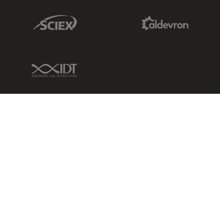
Sciex Link
Aldevron Link
IDT Link