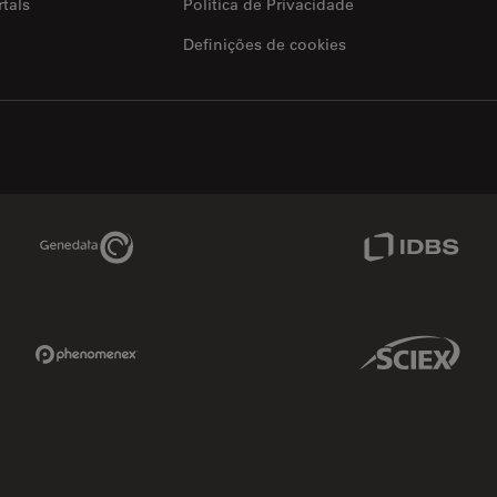
tals
Política de Privacidade
Definições de cookies
Genedata Link
IDBS Link
Phenomenex Link
Sciex Link