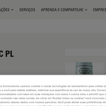
AÇÕES
SERVIÇOS
APRENDA E COMPARTILHE
EMPRE
C PL
s fornecedores usamos cookies e outras tecnologias de rastreamento para coletar 
 a você para realizar análises, melhorar sua experiência de uso de nosso site, fornec
rsonalizados com base em suas interações com esses e outros sites e permitir que 
 conteúdo nas redes sociais. Ao clicar em “Aceitar todos os cookies”, você concorda
hamento desses dados com nossos parceiros. Você pode alterar suas preferências de
. Explore our
Objective