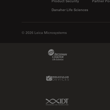
Product Security
Partner Por
Danaher Life Sciences
© 2026 Leica Microsystems
Beckman Coulter Link
Molecular Devices Link
IDT Link