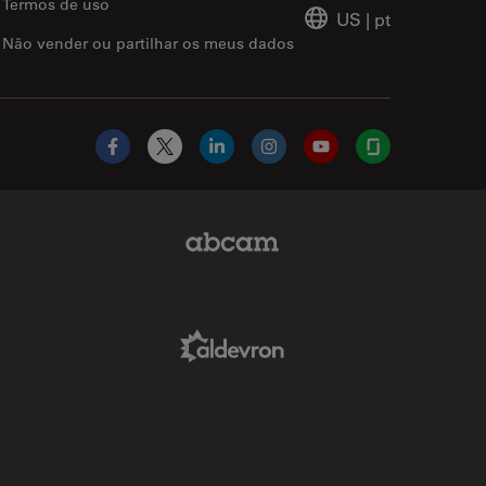
Termos de uso
US
|
pt
Não vender ou partilhar os meus dados
Facebook
X
LinkedIn
Instagram
YouTube
Glassdoor
Abcam Limited Link
Aldevron Link