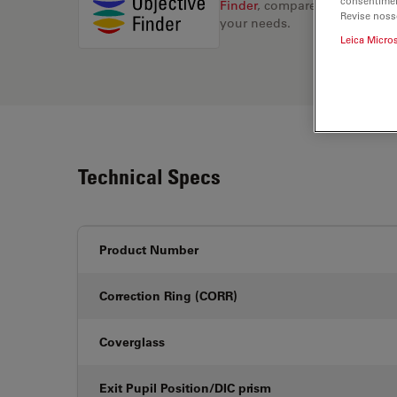
consentimen
Finder
, compare alternatives, 
Revise noss
your needs.
Leica Micro
Technical Specs
Product Number
Correction Ring (CORR)
Coverglass
Exit Pupil Position/DIC prism