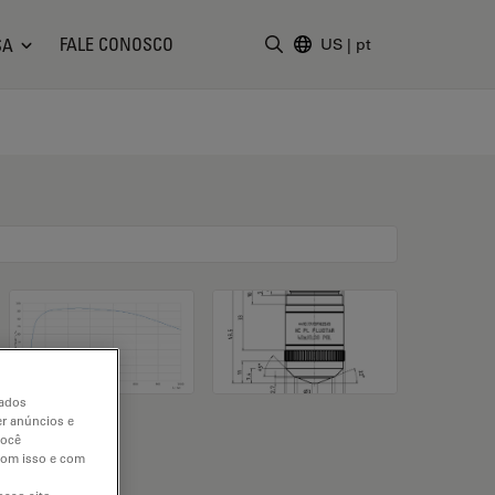
FALE CONOSCO
SA
US
|
pt
Insira o termo da pesquisa
dados
er anúncios e
você
 com isso e com