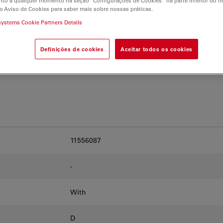
to a qualquer momento na seção “Configurações de Cookies” na parte inferior do no
and find the best fit for
o Aviso de Cookies para saber mais sobre nossas práticas.
systems Cookie Partners Details
Definições de cookies
Aceitar todos os cookies
11556087
-
With
D