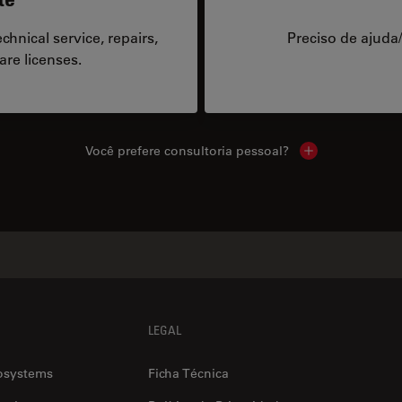
hnical service, repairs,
Preciso de ajuda
are licenses.
Você prefere consultoria pessoal?
Show local cont
LEGAL
osystems
Ficha Técnica