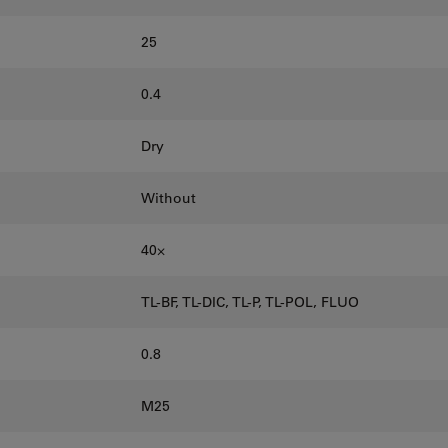
25
0.4
Dry
Without
40⨉
TL-BF, TL-DIC, TL-P, TL-POL, FLUO
0.8
M25