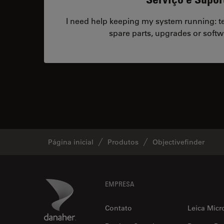
I need help keeping my system running: tec
spare parts, upgrades or softw
Página inicial
Produtos
Objectivefinder
Footer
Danaher Logo
EMPRESA
Contato
Leica Micr