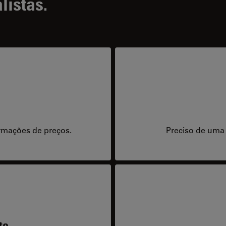
listas.
rmações de preços.
Preciso de uma
te