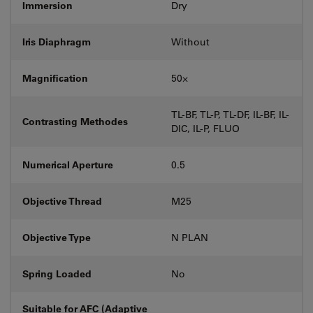
Immersion
Dry
Iris Diaphragm
Without
Magnification
50⨉
TL-BF, TL-P, TL-DF, IL-BF, IL-
Contrasting Methodes
DIC, IL-P, FLUO
Numerical Aperture
0.5
Objective Thread
M25
Objective Type
N PLAN
Spring Loaded
No
Suitable for AFC (Adaptive