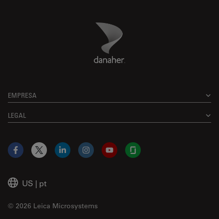
Danaher Logo
Footer
EMPRESA
LEGAL
Facebook
X
LinkedIn
Instagram
YouTube
Glassdoor
US
|
pt
© 2026 Leica Microsystems