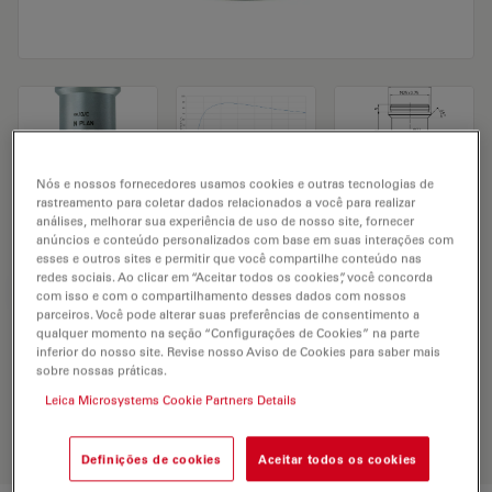
Nós e nossos fornecedores usamos cookies e outras tecnologias de
rastreamento para coletar dados relacionados a você para realizar
Microscope Objective N PLAN L 50x/0,50
análises, melhorar sua experiência de uso de nosso site, fornecer
anúncios e conteúdo personalizados com base em suas interações com
esses e outros sites e permitir que você compartilhe conteúdo nas
redes sociais. Ao clicar em “Aceitar todos os cookies”, você concorda
SOLICITAÇÃO DE ORÇAMENTO
com isso e com o compartilhamento desses dados com nossos
parceiros. Você pode alterar suas preferências de consentimento a
qualquer momento na seção “Configurações de Cookies” na parte
inferior do nosso site. Revise nosso Aviso de Cookies para saber mais
sobre nossas práticas.
Discover the perfect solution. Explore
our
Objective Finder
, compare
Leica Microsystems Cookie Partners Details
alternatives, and find the best fit for
your needs.
Definições de cookies
Aceitar todos os cookies