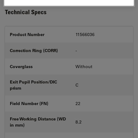
Technical Specs
Product Number
11566036
Correction Ring (CORR)
-
Coverglass
Without
Exit Pupil Position/DIC
C
prism
Field Number (FN)
22
Free Working Distance (WD
8.2
in mm)