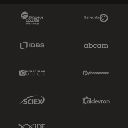
Beckman Coulter Link
Genedata Link
IDBS Link
Abcam Limited
Molecular Devices Link
Phenomenex L
Sciex Link
Aldevron Link
IDT Link