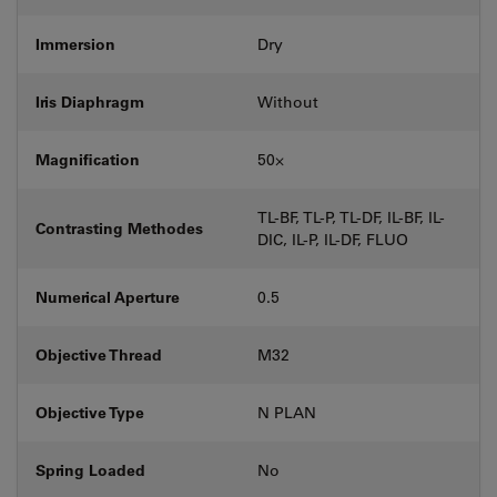
Immersion
Dry
Iris Diaphragm
Without
Magnification
50⨉
TL-BF, TL-P, TL-DF, IL-BF, IL-
Contrasting Methodes
DIC, IL-P, IL-DF, FLUO
Numerical Aperture
0.5
Objective Thread
M32
Objective Type
N PLAN
Spring Loaded
No