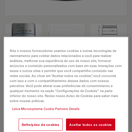
Nós e nossos fornecedores usamos cookies e outras tecnologias de
rastreamento para coletar dados relacionados a você para realizar
Microscope Objective N PLAN L 50x/0,50
análises, melhorar sua experiência de uso de nosso site, fornecer
anúncios e conteúdo personalizados com base em suas interações com
BD
esses e outros sites e permitir que você compartilhe conteúdo nas
redes sociais. Ao clicar em “Aceitar todos os cookies”, você concorda
com isso e com o compartilhamento desses dados com nossos
parceiros. Você pode alterar suas preferências de consentimento a
SOLICITAÇÃO DE ORÇAMENTO
qualquer momento na seção “Configurações de Cookies” na parte
inferior do nosso site. Revise nosso Aviso de Cookies para saber mais
sobre nossas práticas.
Leica Microsystems Cookie Partners Details
Discover the perfect solution. Explore
our
Objective Finder
, compare
alternatives, and find the best fit for
Definições de cookies
Aceitar todos os cookies
your needs.