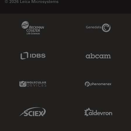
© 2026 Leica Microsystems
Beckman Coulter Link
Genedata Link
IDBS Link
Abcam Limited
Molecular Devices Link
Phenomenex L
Sciex Link
Aldevron Link