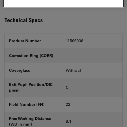
Technical Specs
Product Number
11566038
Correction Ring (CORR)
-
Coverglass
Without
Exit Pupil Position/DIC
C
prism
Field Number (FN)
22
Free Working Distance
8.1
(WD in mm)