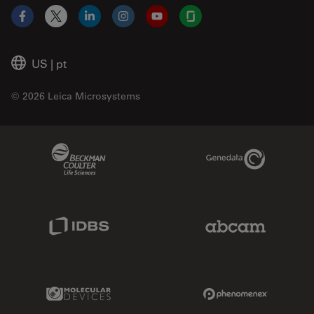
Facebook
X
LinkedIn
Instagram
YouTube
Glassdoor
US
|
pt
© 2026 Leica Microsystems
Beckman Coulter Link
Genedata Link
IDBS Link
Abcam Limited
Molecular Devices Link
Phenomenex L