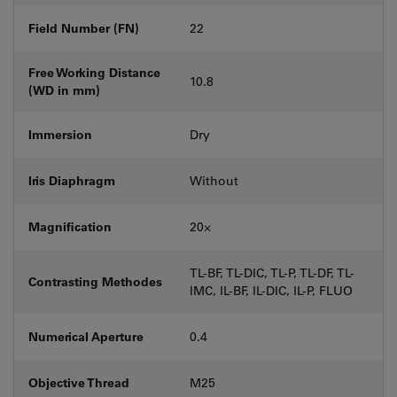
Field Number (FN)
22
Free Working Distance
10.8
(WD in mm)
Immersion
Dry
Iris Diaphragm
Without
Magnification
20⨉
TL-BF, TL-DIC, TL-P, TL-DF, TL-
Contrasting Methodes
IMC, IL-BF, IL-DIC, IL-P, FLUO
Numerical Aperture
0.4
Objective Thread
M25