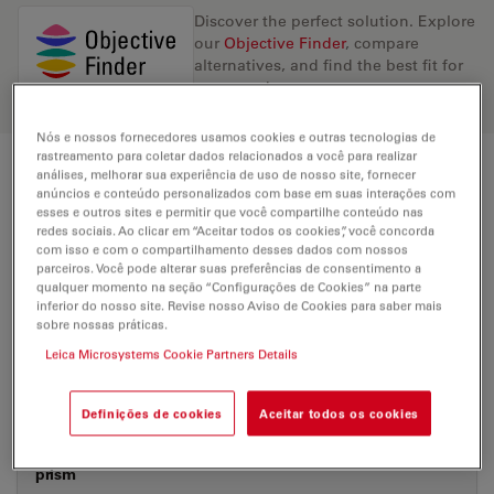
Discover the perfect solution. Explore
our
Objective Finder
, compare
alternatives, and find the best fit for
your needs.
Nós e nossos fornecedores usamos cookies e outras tecnologias de
rastreamento para coletar dados relacionados a você para realizar
análises, melhorar sua experiência de uso de nosso site, fornecer
Technical Specs
anúncios e conteúdo personalizados com base em suas interações com
esses e outros sites e permitir que você compartilhe conteúdo nas
redes sociais. Ao clicar em “Aceitar todos os cookies”, você concorda
com isso e com o compartilhamento desses dados com nossos
Product Number
11566049
parceiros. Você pode alterar suas preferências de consentimento a
qualquer momento na seção “Configurações de Cookies” na parte
inferior do nosso site. Revise nosso Aviso de Cookies para saber mais
Correction Ring
sobre nossas práticas.
-
(CORR)
Leica Microsystems Cookie Partners Details
Coverglass
Without
Definições de cookies
Aceitar todos os cookies
Exit Pupil Position/DIC
C
prism