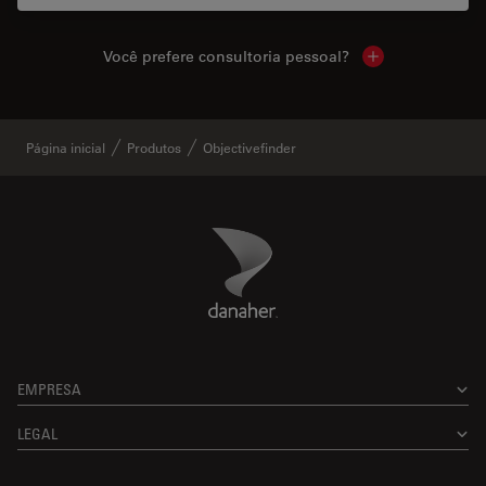
Você prefere consultoria pessoal?
Show local cont
Página inicial
Produtos
Objectivefinder
Danaher Logo
Footer
EMPRESA
LEGAL