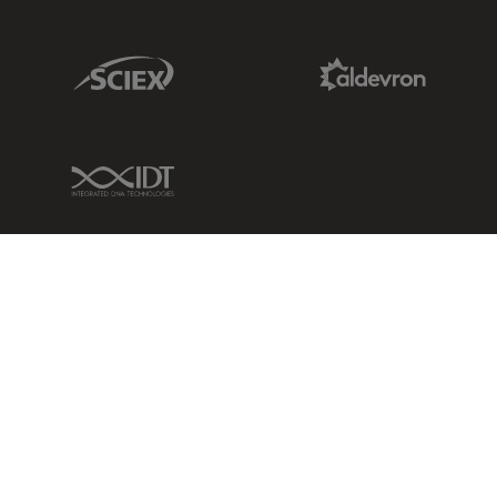
Sciex Link
Aldevron Link
IDT Link