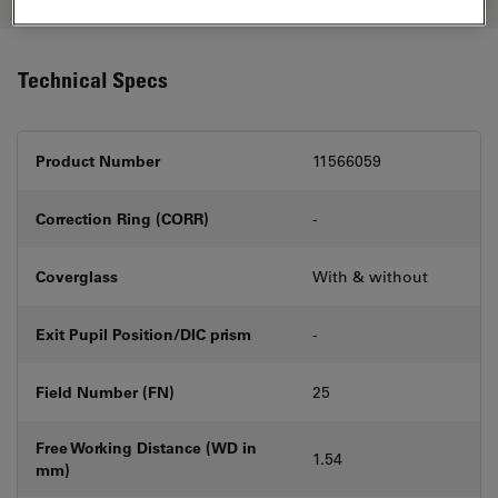
Technical Specs
Product Number
11566059
Correction Ring (CORR)
-
Coverglass
With & without
Exit Pupil Position/DIC prism
-
Field Number (FN)
25
Free Working Distance (WD in
1.54
mm)