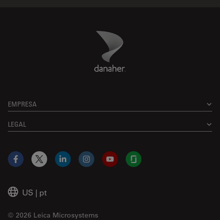
Danaher Logo
Footer
EMPRESA
LEGAL
Facebook
X
LinkedIn
Instagram
YouTube
Glassdoor
US
|
pt
© 2026 Leica Microsystems