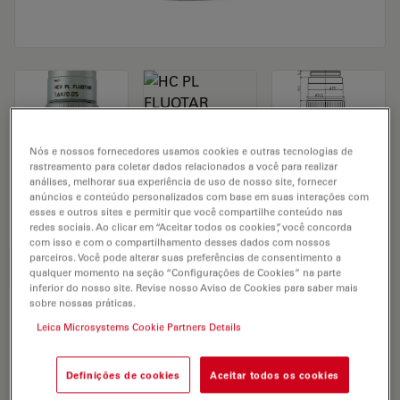
Nós e nossos fornecedores usamos cookies e outras tecnologias de
rastreamento para coletar dados relacionados a você para realizar
Microscope Objective HC PL FLUOTAR
análises, melhorar sua experiência de uso de nosso site, fornecer
anúncios e conteúdo personalizados com base em suas interações com
1.6x/0.05
esses e outros sites e permitir que você compartilhe conteúdo nas
redes sociais. Ao clicar em “Aceitar todos os cookies”, você concorda
com isso e com o compartilhamento desses dados com nossos
parceiros. Você pode alterar suas preferências de consentimento a
SOLICITAÇÃO DE ORÇAMENTO
qualquer momento na seção “Configurações de Cookies” na parte
inferior do nosso site. Revise nosso Aviso de Cookies para saber mais
sobre nossas práticas.
Leica Microsystems Cookie Partners Details
Discover the perfect solution. Explore
our
Objective Finder
, compare
alternatives, and find the best fit for
Definições de cookies
Aceitar todos os cookies
your needs.