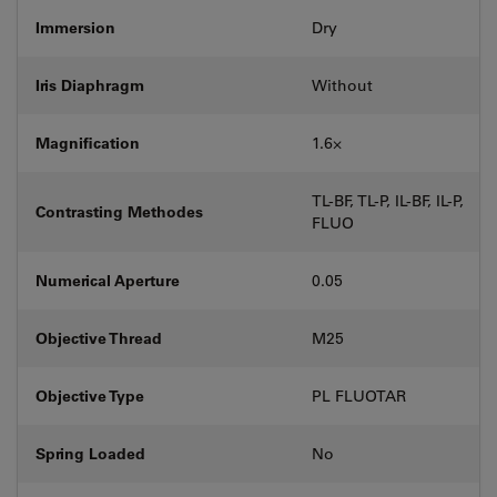
Immersion
Dry
Iris Diaphragm
Without
Magnification
1.6⨉
TL-BF, TL-P, IL-BF, IL-P,
Contrasting Methodes
FLUO
Numerical Aperture
0.05
Objective Thread
M25
Objective Type
PL FLUOTAR
Spring Loaded
No