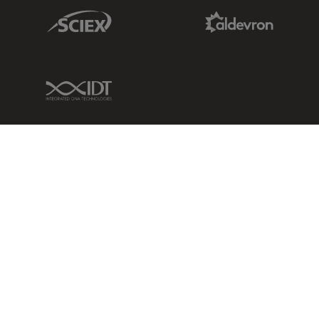
Sciex Link
Aldevron Link
IDT Link