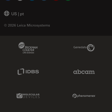
US
|
pt
© 2026 Leica Microsystems
Beckman Coulter Link
Genedata Link
IDBS Link
Abcam Limited
Molecular Devices Link
Phenomenex L