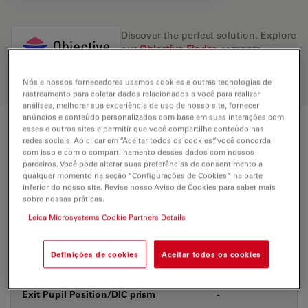
Discover the perfect solution. Explore
our
Objective Finder
, compare
alternatives, and find the best fit for
your needs.
Nós e nossos fornecedores usamos cookies e outras tecnologias de
rastreamento para coletar dados relacionados a você para realizar
análises, melhorar sua experiência de uso de nosso site, fornecer
anúncios e conteúdo personalizados com base em suas interações com
esses e outros sites e permitir que você compartilhe conteúdo nas
Technical Specs
redes sociais. Ao clicar em “Aceitar todos os cookies”, você concorda
com isso e com o compartilhamento desses dados com nossos
parceiros. Você pode alterar suas preferências de consentimento a
qualquer momento na seção “Configurações de Cookies” na parte
Product Number
11566069
inferior do nosso site. Revise nosso Aviso de Cookies para saber mais
sobre nossas práticas.
Leica Microsystems Cookie Partners Details
Correction Ring (CORR)
-
Definições de cookies
Aceitar todos os cookies
Coverglass
With & without
Exit Pupil Position/DIC prism
-