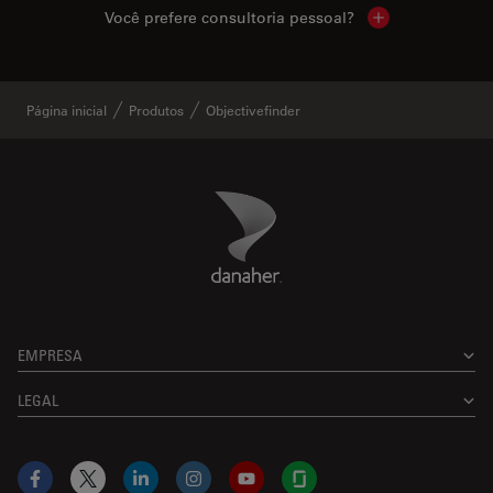
Você prefere consultoria pessoal?
Show local cont
Página inicial
Produtos
Objectivefinder
Danaher Logo
Footer
EMPRESA
LEGAL
Facebook
X
LinkedIn
Instagram
YouTube
Glassdoor