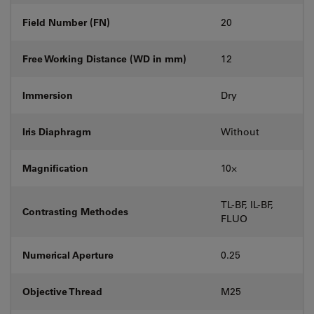
Field Number (FN)
20
Free Working Distance (WD in mm)
12
Immersion
Dry
Iris Diaphragm
Without
Magnification
10⨉
TL-BF, IL-BF,
Contrasting Methodes
FLUO
Numerical Aperture
0.25
Objective Thread
M25