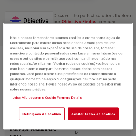
Discover the perfect solution. Explore
our
Objective Finder
, compare
alternatives, and find the best fit for
your needs.
Nós e nossos fornecedores usamos cookies e outras tecnologias de
rastreamento para coletar dados relacionados a você para realizar
análises, melhorar sua experiência de uso de nosso site, fornecer
anúncios e conteúdo personalizados com base em suas interações com
esses e outros sites e permitir que você compartilhe conteúdo nas
Technical Specs
redes sociais. Ao clicar em “Aceitar todos os cookies”, você concorda
com isso e com o compartilhamento desses dados com nossos
parceiros. Você pode alterar suas preferências de consentimento a
qualquer momento na seção “Configurações de Cookies” na parte
Product Number
11566075
inferior do nosso site. Revise nosso Aviso de Cookies para saber mais
sobre nossas práticas.
Leica Microsystems Cookie Partners Details
Correction Ring (CORR)
-
Coverglass
Without
Definições de cookies
Aceitar todos os cookies
Exit Pupil Position/DIC
D
prism