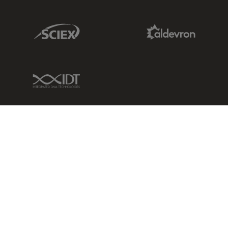
Sciex Link
Aldevron Link
IDT Link