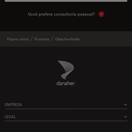
Você prefere consultoria pessoal?
Show local cont
Página inicial
Produtos
Objectivefinder
Danaher Logo
Footer
EMPRESA
LEGAL