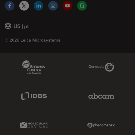
Facebook
X
LinkedIn
Instagram
YouTube
Glassdoor
US
|
pt
© 2026 Leica Microsystems
Beckman Coulter Link
Genedata Link
IDBS Link
Abcam Limited
Molecular Devices Link
Phenomenex L