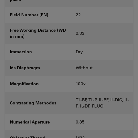
Field Number (FN)
22
Free Working Distance (WD
0.33
in mm)
Immersion
Dry
Iris Diaphragm
Without
Magnification
100⨉
TL-BF, TL-P, IL-BF, IL-DIC, IL-
Contrasting Methodes
P, IL-DF, FLUO
Numerical Aperture
0.85
Objective Thread
M32