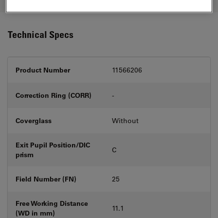
Technical Specs
Product Number
11566206
Correction Ring (CORR)
-
Coverglass
Without
Exit Pupil Position/DIC
C
prism
Field Number (FN)
25
Free Working Distance
11.1
(WD in mm)