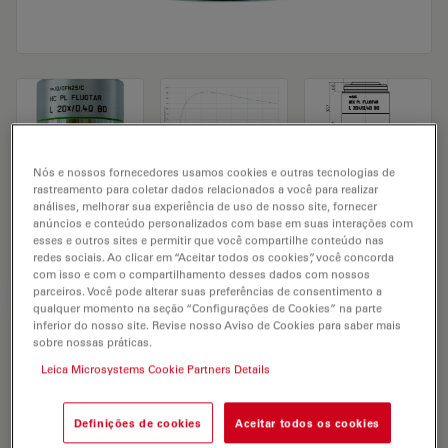
Nós e nossos fornecedores usamos cookies e outras tecnologias de
rastreamento para coletar dados relacionados a você para realizar
Microscope Objective HC PL FLUOTAR L
análises, melhorar sua experiência de uso de nosso site, fornecer
anúncios e conteúdo personalizados com base em suas interações com
20x/0,40 BD
esses e outros sites e permitir que você compartilhe conteúdo nas
redes sociais. Ao clicar em “Aceitar todos os cookies”, você concorda
com isso e com o compartilhamento desses dados com nossos
parceiros. Você pode alterar suas preferências de consentimento a
SOLICITAÇÃO DE ORÇAMENTO
qualquer momento na seção “Configurações de Cookies” na parte
inferior do nosso site. Revise nosso Aviso de Cookies para saber mais
sobre nossas práticas.
Leica Microsystems Cookie Partners Details
Discover the perfect solution. Explore
our
Objective Finder
, compare
alternatives, and find the best fit for
Definições de cookies
Aceitar todos os cookies
your needs.