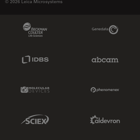
© 2026 Leica Microsystems
Beckman Coulter Link
Genedata Link
IDBS Link
Abcam Limited
Molecular Devices Link
Phenomenex L
Sciex Link
Aldevron Link