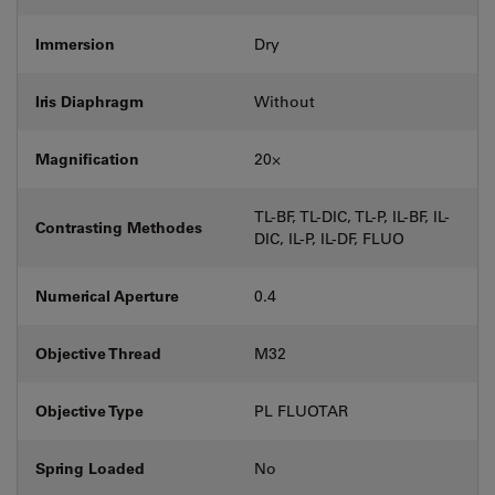
Immersion
Dry
Iris Diaphragm
Without
Magnification
20⨉
TL-BF, TL-DIC, TL-P, IL-BF, IL-
Contrasting Methodes
DIC, IL-P, IL-DF, FLUO
Numerical Aperture
0.4
Objective Thread
M32
Objective Type
PL FLUOTAR
Spring Loaded
No