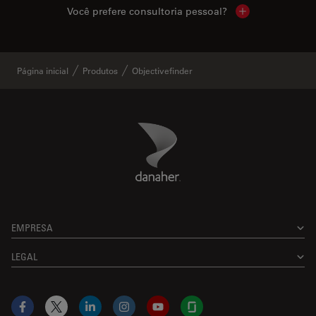
Você prefere consultoria pessoal?
Show local cont
Página inicial
Produtos
Objectivefinder
Danaher Logo
Footer
EMPRESA
LEGAL
Facebook
X
LinkedIn
Instagram
YouTube
Glassdoor