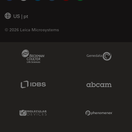
US
|
pt
© 2026 Leica Microsystems
Beckman Coulter Link
Genedata Link
IDBS Link
Abcam Limited
Molecular Devices Link
Phenomenex L