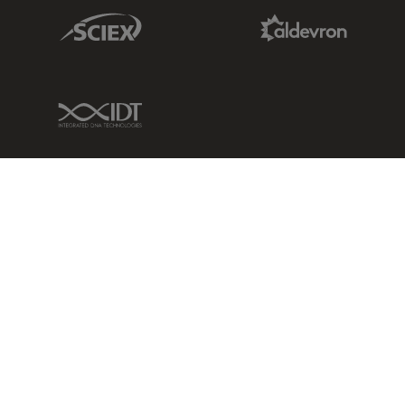
Sciex Link
Aldevron Link
IDT Link