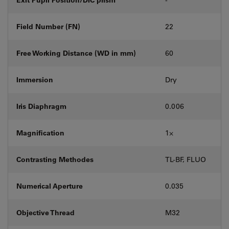
Field Number (FN)
22
Free Working Distance (WD in mm)
60
Immersion
Dry
Iris Diaphragm
0.006
Magnification
1⨉
Contrasting Methodes
TL-BF, FLUO
Numerical Aperture
0.035
Objective Thread
M32