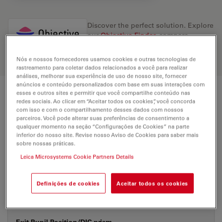
Discover the perfect solution. Explore
our
Objective Finder
, compare
alternatives, and find the best fit for
your needs.
Nós e nossos fornecedores usamos cookies e outras tecnologias de
rastreamento para coletar dados relacionados a você para realizar
análises, melhorar sua experiência de uso de nosso site, fornecer
anúncios e conteúdo personalizados com base em suas interações com
esses e outros sites e permitir que você compartilhe conteúdo nas
Technical Specs
redes sociais. Ao clicar em “Aceitar todos os cookies”, você concorda
com isso e com o compartilhamento desses dados com nossos
parceiros. Você pode alterar suas preferências de consentimento a
qualquer momento na seção “Configurações de Cookies” na parte
Product Number
11581047
inferior do nosso site. Revise nosso Aviso de Cookies para saber mais
sobre nossas práticas.
Leica Microsystems Cookie Partners Details
Correction Ring (CORR)
-
Definições de cookies
Aceitar todos os cookies
With &
Coverglass
without
Exit Pupil Position/DIC prism
-