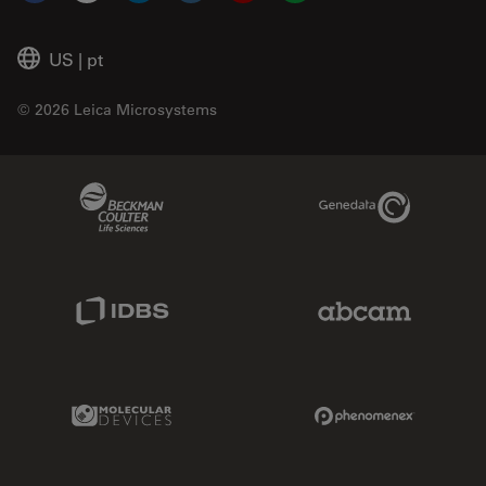
US
|
pt
© 2026 Leica Microsystems
Beckman Coulter Link
Genedata Link
IDBS Link
Abcam Limited
Molecular Devices Link
Phenomenex L