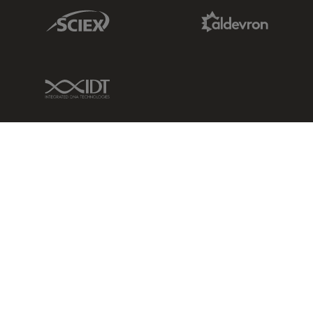
Sciex Link
Aldevron Link
IDT Link