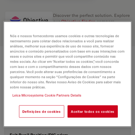
Discover the perfect solution. Explore
our
Objective Finder
, compare
alternatives, and find the best fit for
your needs.
Nós e nossos fornecedores usamos cookies e outras tecnologias de
rastreamento para coletar dados relacionados a você para realizar
análises, melhorar sua experiência de uso de nosso site, fornecer
anúncios e conteúdo personalizados com base em suas interações com
esses e outros sites e permitir que você compartilhe conteúdo nas
Technical Specs
redes sociais. Ao clicar em “Aceitar todos os cookies”, você concorda
com isso e com o compartilhamento desses dados com nossos
parceiros. Você pode alterar suas preferências de consentimento a
qualquer momento na seção “Configurações de Cookies” na parte
Product Number
11581097
inferior do nosso site. Revise nosso Aviso de Cookies para saber mais
sobre nossas práticas.
Leica Microsystems Cookie Partners Details
Correction Ring (CORR)
-
Definições de cookies
Aceitar todos os cookies
With &
Coverglass
without
Exit Pupil Position/DIC prism
-