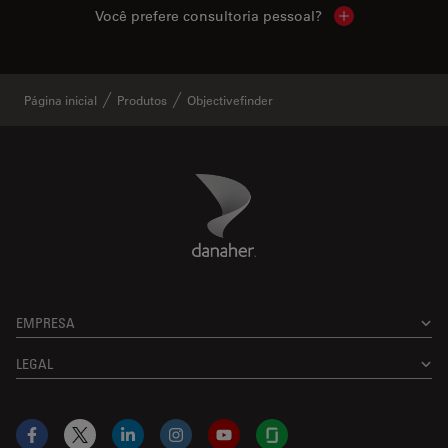
Você prefere consultoria pessoal?
Show local cont
Página inicial
Produtos
Objectivefinder
Danaher Logo
Footer
EMPRESA
LEGAL
Facebook
X
LinkedIn
Instagram
YouTube
Glassdoor