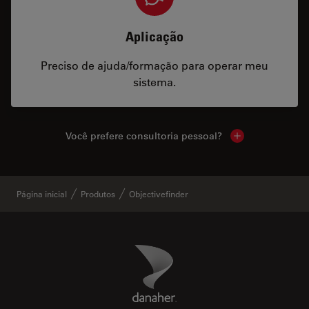
Aplicação
Preciso de ajuda/formação para operar meu
sistema.
Você prefere consultoria pessoal?
Show local cont
Página inicial
Produtos
Objectivefinder
Danaher Logo
Footer