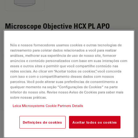
Microscope Objective HCX PL APO
150x/0,95
Nós e nossos fornecedores usamos cookies e outras tecnologias de
rastreamento para coletar dados relacionados a você para realizar
análises, melhorar sua experiência de uso de nosso site, fornecer
SOLICITAÇÃO DE ORÇAMENTO
anúncios e conteúdo personalizados com base em suas interações com
esses e outros sites e permitir que você compartilhe conteúdo nas
redes sociais. Ao clicar em “Aceitar todos os cookies”, você concorda
com isso e com o compartilhamento desses dados com nossos
Discover the perfect solution. Explore
parceiros. Você pode alterar suas preferências de consentimento a
our
Objective Finder
, compare
qualquer momento na seção “Configurações de Cookies” na parte
alternatives, and find the best fit for
inferior do nosso site. Revise nosso Aviso de Cookies para saber mais
your needs.
sobre nossas práticas.
Leica Microsystems Cookie Partners Details
Definições de cookies
Aceitar todos os cookies
Technical Specs