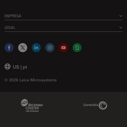
EMPRESA
LEGAL
Facebook
X
LinkedIn
Instagram
YouTube
Glassdoor
US
|
pt
© 2026 Leica Microsystems
Beckman Coulter Link
Genedata Link