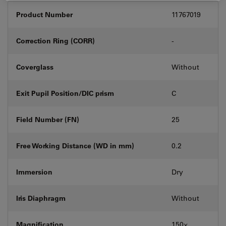
Product Number
11767019
Correction Ring (CORR)
-
Coverglass
Without
Exit Pupil Position/DIC prism
C
Field Number (FN)
25
Free Working Distance (WD in mm)
0.2
Immersion
Dry
Iris Diaphragm
Without
Magnification
150⨉