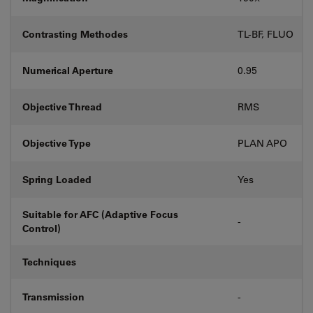
Contrasting Methodes
TL-BF, FLUO
Numerical Aperture
0.95
Objective Thread
RMS
Objective Type
PLAN APO
Spring Loaded
Yes
Suitable for AFC (Adaptive Focus
-
Control)
Techniques
Transmission
-