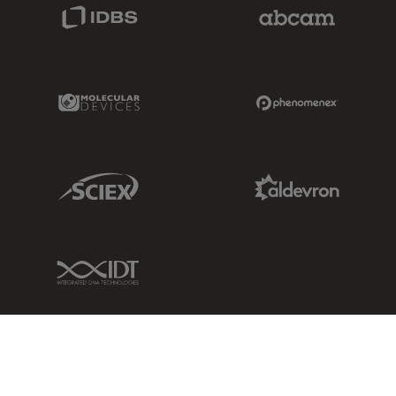
IDBS Link
Abcam Limited
Molecular Devices Link
Phenomenex L
Sciex Link
Aldevron Link
IDT Link