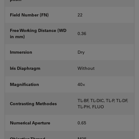
Field Number (FN)
22
Free Working Distance (WD
0.36
in mm)
Immersion
Dry
Iris Diaphragm
Without
Magnification
40⨉
TL-BF, TL-DIC, TL-P, TL-DF,
Contrasting Methodes
TL-PH, FLUO
Numerical Aperture
0.65
Objective Thread
M25