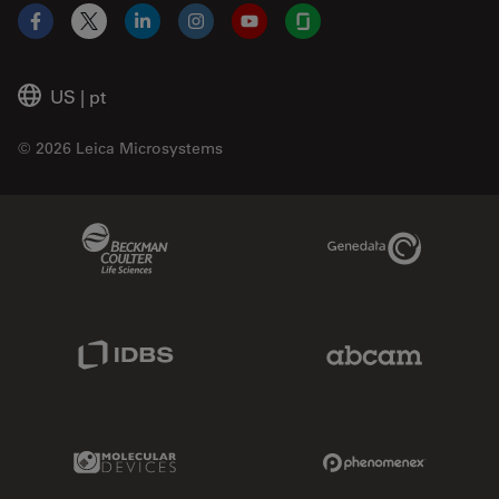
Facebook
X
LinkedIn
Instagram
YouTube
Glassdoor
US
|
pt
© 2026 Leica Microsystems
Beckman Coulter Link
Genedata Link
IDBS Link
Abcam Limited
Molecular Devices Link
Phenomenex L