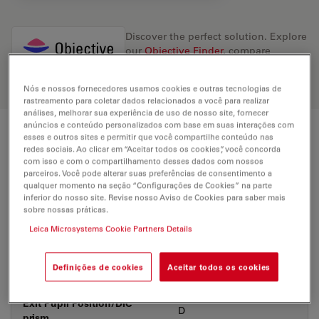
Discover the perfect solution. Explore
our
Objective Finder
, compare
alternatives, and find the best fit for
your needs.
Nós e nossos fornecedores usamos cookies e outras tecnologias de
rastreamento para coletar dados relacionados a você para realizar
análises, melhorar sua experiência de uso de nosso site, fornecer
anúncios e conteúdo personalizados com base em suas interações com
esses e outros sites e permitir que você compartilhe conteúdo nas
Technical Specs
redes sociais. Ao clicar em “Aceitar todos os cookies”, você concorda
com isso e com o compartilhamento desses dados com nossos
parceiros. Você pode alterar suas preferências de consentimento a
qualquer momento na seção “Configurações de Cookies” na parte
Product Number
11506099
inferior do nosso site. Revise nosso Aviso de Cookies para saber mais
sobre nossas práticas.
Leica Microsystems Cookie Partners Details
Correction Ring (CORR)
-
Coverglass
With
Definições de cookies
Aceitar todos os cookies
Exit Pupil Position/DIC
D
prism