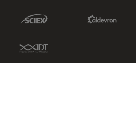
Sciex Link
Aldevron Link
IDT Link