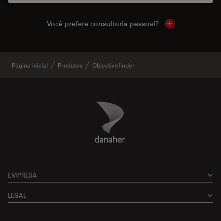
Você prefere consultoria pessoal?
Show local cont
Página inicial
Produtos
Objectivefinder
Danaher Logo
Footer
EMPRESA
LEGAL