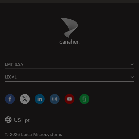
Danaher Logo
Footer
EMPRESA
LEGAL
Facebook
X
LinkedIn
Instagram
YouTube
Glassdoor
US
|
pt
© 2026 Leica Microsystems