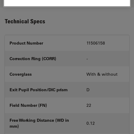
Technical Specs
Product Number
11506158
Correction Ring (CORR)
-
Coverglass
With & without
Exit Pupil Position/DIC prism
D
Field Number (FN)
22
Free Working Distance (WD in
0.12
mm)