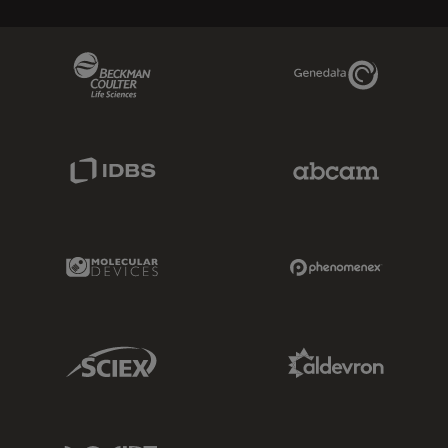
Beckman Coulter Link
Genedata Link
IDBS Link
Abcam Limited
Molecular Devices Link
Phenomenex L
Sciex Link
Aldevron Link
IDT Link