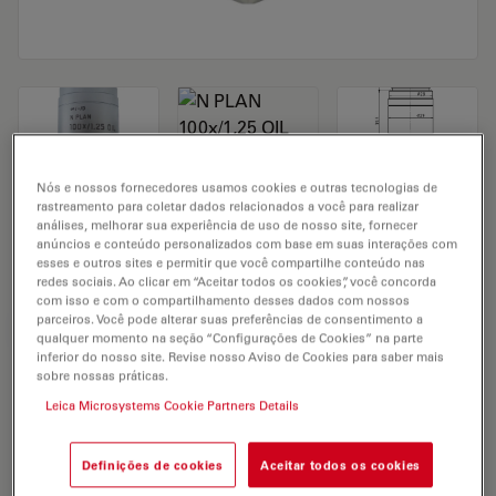
Nós e nossos fornecedores usamos cookies e outras tecnologias de
rastreamento para coletar dados relacionados a você para realizar
Microscope Objective N PLAN 100x/1,25
análises, melhorar sua experiência de uso de nosso site, fornecer
anúncios e conteúdo personalizados com base em suas interações com
OIL
esses e outros sites e permitir que você compartilhe conteúdo nas
redes sociais. Ao clicar em “Aceitar todos os cookies”, você concorda
com isso e com o compartilhamento desses dados com nossos
parceiros. Você pode alterar suas preferências de consentimento a
SOLICITAÇÃO DE ORÇAMENTO
qualquer momento na seção “Configurações de Cookies” na parte
inferior do nosso site. Revise nosso Aviso de Cookies para saber mais
sobre nossas práticas.
Leica Microsystems Cookie Partners Details
Discover the perfect solution. Explore
our
Objective Finder
, compare
alternatives, and find the best fit for
Definições de cookies
Aceitar todos os cookies
your needs.