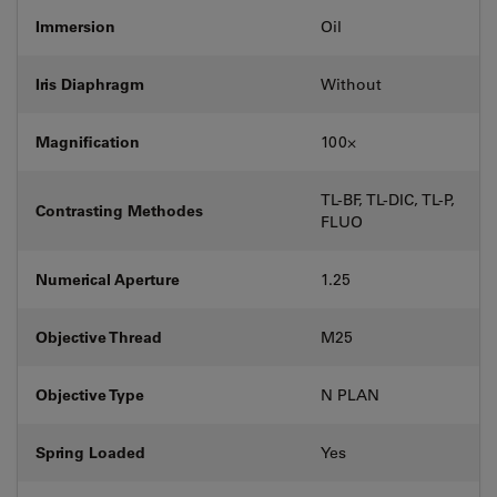
Immersion
Oil
Iris Diaphragm
Without
Magnification
100⨉
TL-BF, TL-DIC, TL-P,
Contrasting Methodes
FLUO
Numerical Aperture
1.25
Objective Thread
M25
Objective Type
N PLAN
Spring Loaded
Yes