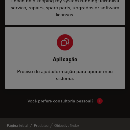
I need help keeping my system running: technical
service, repairs, spare parts, upgrades or software
licenses.
Aplicação
Preciso de ajuda/formação para operar meu
sistema.
Você prefere consultoria pessoal?
Show local cont
Página inicial
Produtos
Objectivefinder