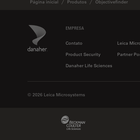
Página inicial
Produtos
Objectivefinder
Footer
Danaher Logo
EMPRESA
Contato
Leica Micr
Product Security
Partner Por
Danaher Life Sciences
© 2026 Leica Microsystems
Beckman Coulter Link