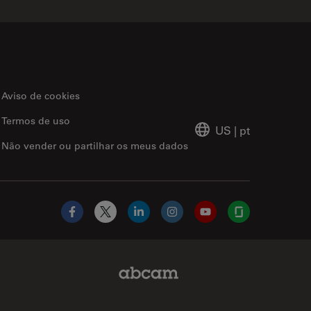
Aviso de cookies
Termos de uso
US
|
pt
Não vender ou partilhar os meus dados
Facebook
X
LinkedIn
Instagram
YouTube
Glassdoor
Abcam Limited Link