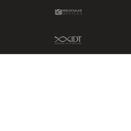
Molecular Devices Link
IDT Link