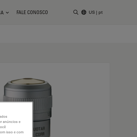
FALE CONOSCO
SA
US
|
pt
Insira o termo da pesquisa
dados
er anúncios e
você
 com isso e com