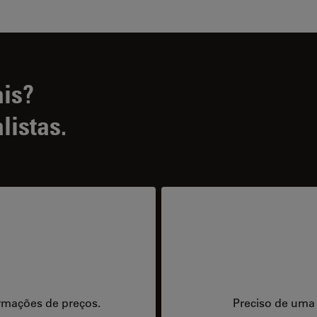
ais?
listas.
rmações de preços.
Preciso de uma