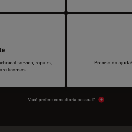
te
hnical service, repairs,
Preciso de ajuda
are licenses.
Você prefere consultoria pessoal?
Show local cont