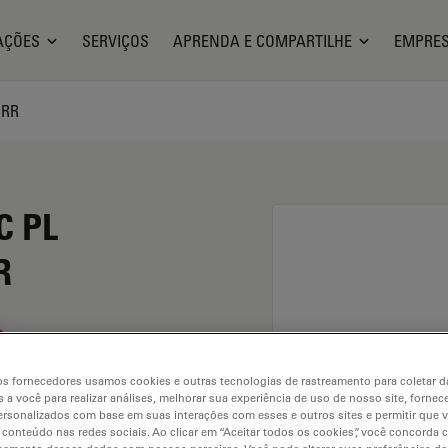
AÇÕES
SERVIÇOS
APRENDA E COMPARTILHE
EMPRE
ORR
C PL
R
s fornecedores usamos cookies e outras tecnologias de rastreamento para coletar 
 a você para realizar análises, melhorar sua experiência de uso de nosso site, fornec
rsonalizados com base em suas interações com esses e outros sites e permitir que 
 conteúdo nas redes sociais. Ao clicar em “Aceitar todos os cookies”, você concorda
. Explore our
Objective