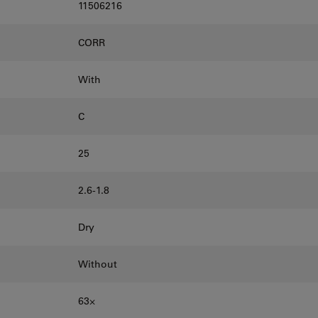
11506216
CORR
With
C
25
2.6-1.8
Dry
Without
63⨉