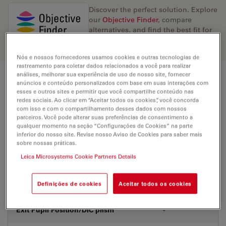
Discover the perfect solution. Explore
our
Objective Finder
, compare
alternatives, and find the best fit for
your needs.
Nós e nossos fornecedores usamos cookies e outras tecnologias de
rastreamento para coletar dados relacionados a você para realizar
análises, melhorar sua experiência de uso de nosso site, fornecer
Technical Specs
anúncios e conteúdo personalizados com base em suas interações com
esses e outros sites e permitir que você compartilhe conteúdo nas
redes sociais. Ao clicar em “Aceitar todos os cookies”, você concorda
com isso e com o compartilhamento desses dados com nossos
parceiros. Você pode alterar suas preferências de consentimento a
Product Number
11506226
qualquer momento na seção “Configurações de Cookies” na parte
inferior do nosso site. Revise nosso Aviso de Cookies para saber mais
sobre nossas práticas.
Correction Ring (CORR)
-
Leica Microsystems Cookie Partners Details
With &
Coverglass
without
Definições de cookies
Aceitar todos os cookies
Exit Pupil Position/DIC prism
-