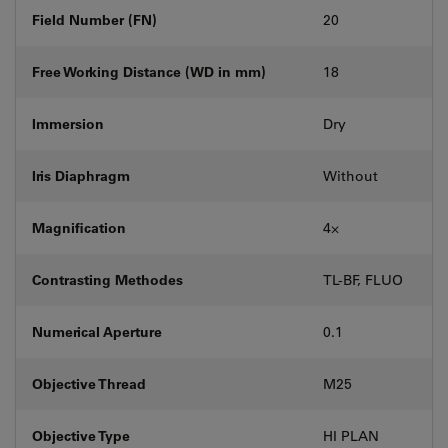
Field Number (FN)
20
Free Working Distance (WD in mm)
18
Immersion
Dry
Iris Diaphragm
Without
Magnification
4⨉
Contrasting Methodes
TL-BF, FLUO
Numerical Aperture
0.1
Objective Thread
M25
Objective Type
HI PLAN