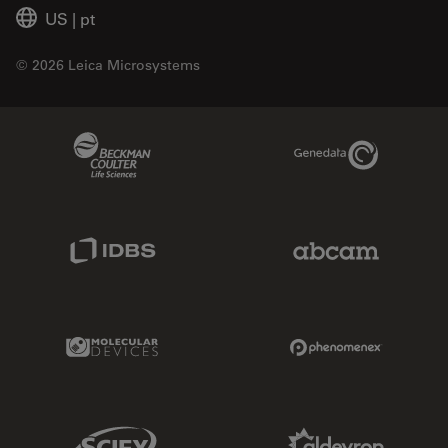
US
|
pt
© 2026 Leica Microsystems
Beckman Coulter Link
Genedata Link
IDBS Link
Abcam Limited
Molecular Devices Link
Phenomenex L
Sciex Link
Aldevron Link