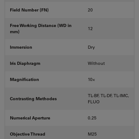
Field Number (FN)
20
Free Working Distance (WD in
12
mm)
Immersion
Dry
Iris Diaphragm
Without
Magnification
10⨉
TL-BF, TL-DF, TL-IMC,
Contrasting Methodes
FLUO
Numerical Aperture
0.25
Objective Thread
M25