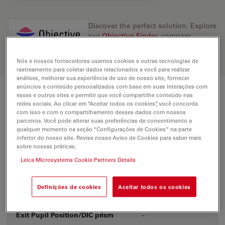
Discover the perfect solution. Explore
our
Objective Finder
, compare
alternatives, and find the best fit for
your needs.
Nós e nossos fornecedores usamos cookies e outras tecnologias de
rastreamento para coletar dados relacionados a você para realizar
análises, melhorar sua experiência de uso de nosso site, fornecer
anúncios e conteúdo personalizados com base em suas interações com
esses e outros sites e permitir que você compartilhe conteúdo nas
Technical Specs
redes sociais. Ao clicar em “Aceitar todos os cookies”, você concorda
com isso e com o compartilhamento desses dados com nossos
parceiros. Você pode alterar suas preferências de consentimento a
qualquer momento na seção “Configurações de Cookies” na parte
Product Number
11506229
inferior do nosso site. Revise nosso Aviso de Cookies para saber mais
sobre nossas práticas.
Leica Microsystems Cookie Partners Details
Correction Ring (CORR)
-
Definições de cookies
Aceitar todos os cookies
Coverglass
With & without
Exit Pupil Position/DIC prism
-