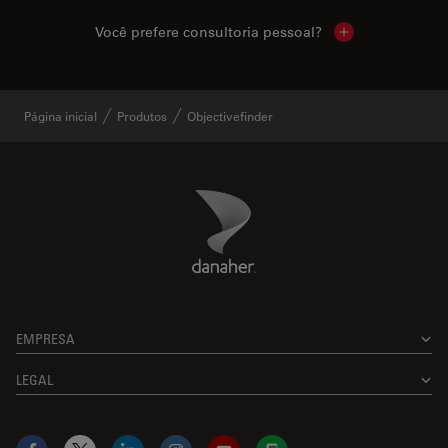
Você prefere consultoria pessoal?
Show local cont
Página inicial
Produtos
Objectivefinder
Danaher Logo
Footer
EMPRESA
LEGAL