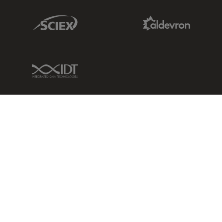
Sciex Link
Aldevron Link
IDT Link