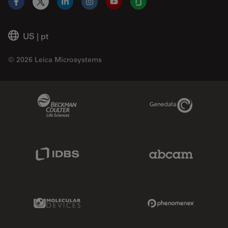
Facebook
X
LinkedIn
Instagram
YouTube
Glassdoor
US
|
pt
© 2026 Leica Microsystems
Beckman Coulter Link
Genedata Link
IDBS Link
Abcam Limited
Molecular Devices Link
Phenomenex L