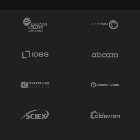
Beckman Coulter Link
Genedata Link
IDBS Link
Abcam Limited
Molecular Devices Link
Phenomenex L
Sciex Link
Aldevron Link