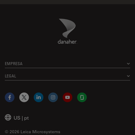
Danaher Logo
Footer
EMPRESA
LEGAL
Facebook
X
LinkedIn
Instagram
YouTube
Glassdoor
US
|
pt
© 2026 Leica Microsystems