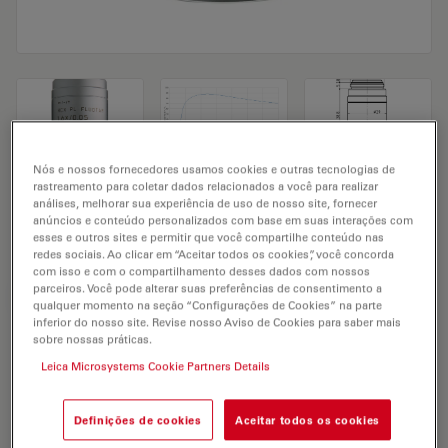
Nós e nossos fornecedores usamos cookies e outras tecnologias de
rastreamento para coletar dados relacionados a você para realizar
Microscope Objective HC PL FLUOTAR
análises, melhorar sua experiência de uso de nosso site, fornecer
anúncios e conteúdo personalizados com base em suas interações com
1,6x/0,05
esses e outros sites e permitir que você compartilhe conteúdo nas
redes sociais. Ao clicar em “Aceitar todos os cookies”, você concorda
com isso e com o compartilhamento desses dados com nossos
parceiros. Você pode alterar suas preferências de consentimento a
SOLICITAÇÃO DE ORÇAMENTO
qualquer momento na seção “Configurações de Cookies” na parte
inferior do nosso site. Revise nosso Aviso de Cookies para saber mais
sobre nossas práticas.
Leica Microsystems Cookie Partners Details
Discover the perfect solution. Explore
our
Objective Finder
, compare
alternatives, and find the best fit for
Definições de cookies
Aceitar todos os cookies
your needs.