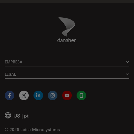
Danaher Logo
Footer
EMPRESA
LEGAL
Facebook
X
LinkedIn
Instagram
YouTube
Glassdoor
US
|
pt
© 2026 Leica Microsystems