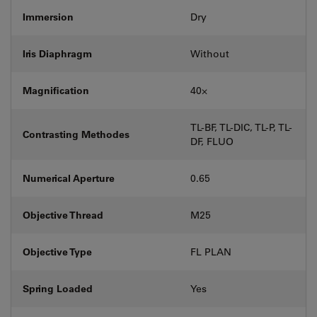
Immersion
Dry
Iris Diaphragm
Without
Magnification
40⨉
TL-BF, TL-DIC, TL-P, TL-
Contrasting Methodes
DF, FLUO
Numerical Aperture
0.65
Objective Thread
M25
Objective Type
FL PLAN
Spring Loaded
Yes