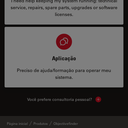
I need help keeping my system running: technical
service, repairs, spare parts, upgrades or software
licenses.
Aplicação
Preciso de ajuda/formação para operar meu
sistema.
Você prefere consultoria pessoal?
Show local cont
Página inicial
Produtos
Objectivefinder