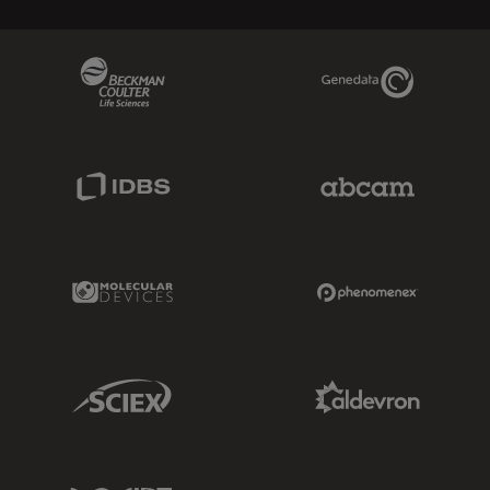
Beckman Coulter Link
Genedata Link
IDBS Link
Abcam Limited
Molecular Devices Link
Phenomenex L
Sciex Link
Aldevron Link
IDT Link