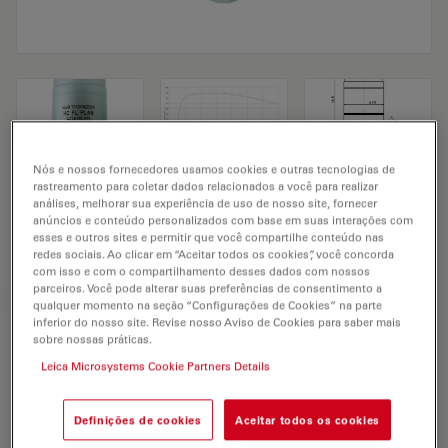
Nós e nossos fornecedores usamos cookies e outras tecnologias de
rastreamento para coletar dados relacionados a você para realizar
Microscope Objective HC FL PLAN
análises, melhorar sua experiência de uso de nosso site, fornecer
anúncios e conteúdo personalizados com base em suas interações com
40x/0,65
esses e outros sites e permitir que você compartilhe conteúdo nas
redes sociais. Ao clicar em “Aceitar todos os cookies”, você concorda
com isso e com o compartilhamento desses dados com nossos
parceiros. Você pode alterar suas preferências de consentimento a
SOLICITAÇÃO DE ORÇAMENTO
qualquer momento na seção “Configurações de Cookies” na parte
inferior do nosso site. Revise nosso Aviso de Cookies para saber mais
sobre nossas práticas.
Leica Microsystems Cookie Partners Details
Discover the perfect solution. Explore
our
Objective Finder
, compare
alternatives, and find the best fit for
Definições de cookies
Aceitar todos os cookies
your needs.