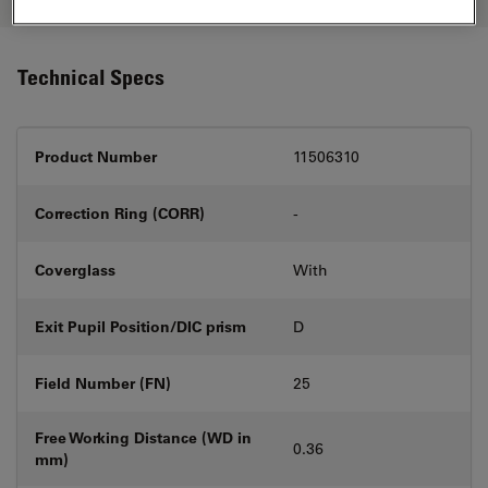
Technical Specs
Product Number
11506310
Correction Ring (CORR)
-
Coverglass
With
Exit Pupil Position/DIC prism
D
Field Number (FN)
25
Free Working Distance (WD in
0.36
mm)