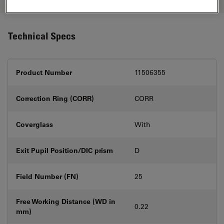
Technical Specs
Product Number
11506355
Correction Ring (CORR)
CORR
Coverglass
With
Exit Pupil Position/DIC prism
D
Field Number (FN)
25
Free Working Distance (WD in
0.22
mm)