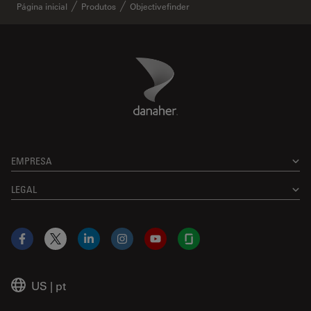
Página inicial
Produtos
Objectivefinder
Danaher Logo
Footer
EMPRESA
LEGAL
Facebook
X
LinkedIn
Instagram
YouTube
Glassdoor
US
|
pt