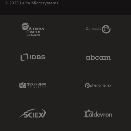
© 2026 Leica Microsystems
Beckman Coulter Link
Genedata Link
IDBS Link
Abcam Limited
Molecular Devices Link
Phenomenex L
Sciex Link
Aldevron Link