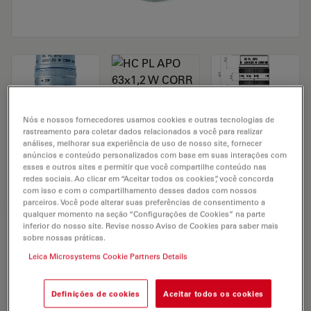
Nós e nossos fornecedores usamos cookies e outras tecnologias de
rastreamento para coletar dados relacionados a você para realizar
Microscope Objective HC PL APO 63x1,2
análises, melhorar sua experiência de uso de nosso site, fornecer
anúncios e conteúdo personalizados com base em suas interações com
W CORR UVIS CS2
esses e outros sites e permitir que você compartilhe conteúdo nas
redes sociais. Ao clicar em “Aceitar todos os cookies”, você concorda
com isso e com o compartilhamento desses dados com nossos
parceiros. Você pode alterar suas preferências de consentimento a
SOLICITAÇÃO DE ORÇAMENTO
qualquer momento na seção “Configurações de Cookies” na parte
inferior do nosso site. Revise nosso Aviso de Cookies para saber mais
sobre nossas práticas.
Leica Microsystems Cookie Partners Details
Discover the perfect solution. Explore
our
Objective Finder
, compare
alternatives, and find the best fit for
Definições de cookies
Aceitar todos os cookies
your needs.