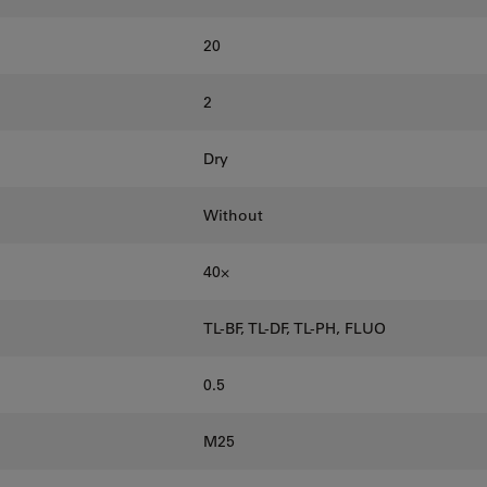
20
2
Dry
Without
40⨉
TL-BF, TL-DF, TL-PH, FLUO
0.5
M25