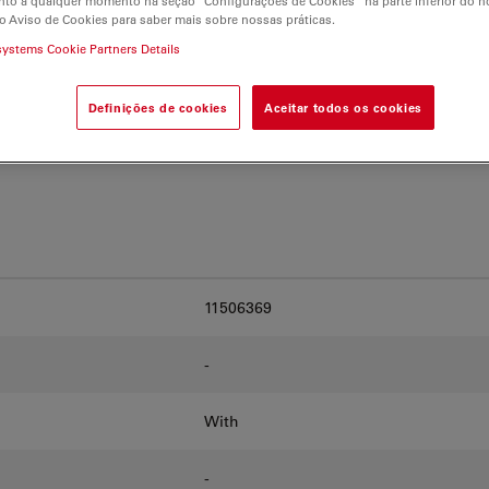
to a qualquer momento na seção “Configurações de Cookies” na parte inferior do no
and find the best fit for
o Aviso de Cookies para saber mais sobre nossas práticas.
systems Cookie Partners Details
Definições de cookies
Aceitar todos os cookies
11506369
-
With
-