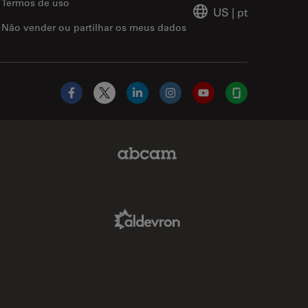
Termos de uso
US
|
pt
Não vender ou partilhar os meus dados
Facebook
X
LinkedIn
Instagram
YouTube
Glassdoor
Abcam Limited Link
Aldevron Link