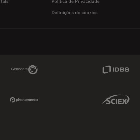
tals
Política de Privacidade
Definições de cookies
Genedata Link
IDBS Link
Phenomenex Link
Sciex Link