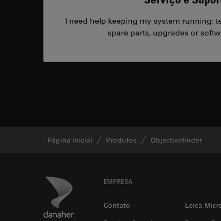
I need help keeping my system running: tec
spare parts, upgrades or softw
Página inicial
Produtos
Objectivefinder
Footer
Danaher Logo
EMPRESA
Contato
Leica Micr