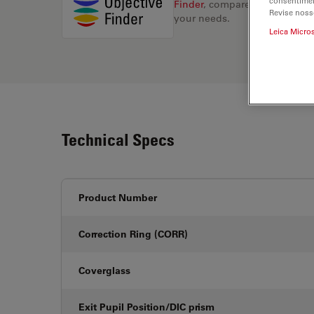
consentimen
Finder
, compare alternatives, 
Revise noss
your needs.
Leica Micro
Technical Specs
Product Number
Correction Ring (CORR)
Coverglass
Exit Pupil Position/DIC prism