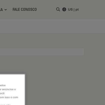
FALE CONOSCO
SA
US
|
pt
Insira o termo da pesquisa
dados
er anúncios e
você
 com isso e com