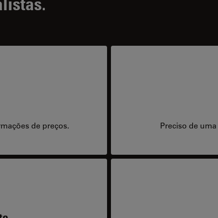
listas.
rmações de preços.
Preciso de uma
te