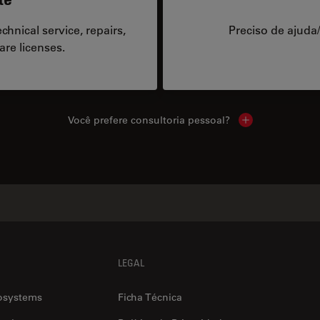
hnical service, repairs,
Preciso de ajuda
are licenses.
Você prefere consultoria pessoal?
Show local cont
LEGAL
osystems
Ficha Técnica