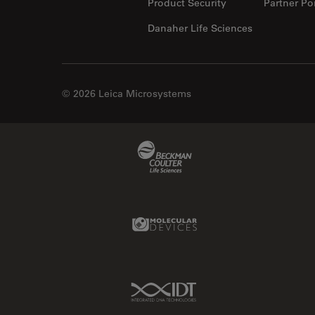
Product Security
Partner Por
Danaher Life Sciences
© 2026 Leica Microsystems
Beckman Coulter Link
Molecular Devices Link
IDT Link