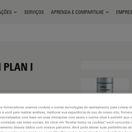
AÇÕES
SERVIÇOS
APRENDA E COMPARTILHE
EMPRE
I PLAN I
s fornecedores usamos cookies e outras tecnologias de rastreamento para coletar 
 a você para realizar análises, melhorar sua experiência de uso de nosso site, fornec
rsonalizados com base em suas interações com esses e outros sites e permitir que 
 conteúdo nas redes sociais. Ao clicar em “Aceitar todos os cookies”, você concorda
hamento desses dados com nossos parceiros. Você pode alterar suas preferências de
. Explore our
Objective