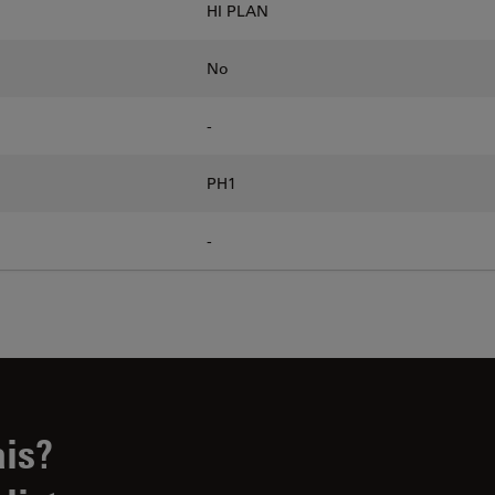
HI PLAN
No
-
PH1
-
ais?