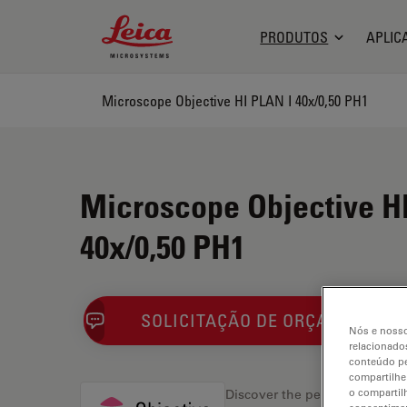
Leica Microsystems Logo
PRODUTOS
APLIC
Microscope Objective HI PLAN I 40x/0,50 PH1
Microscope Objective H
40x/0,50 PH1
SOLICITAÇÃO DE ORÇAMENTO
Nós e nosso
relacionados
conteúdo pe
compartilhe
o compartil
Discover the perfect solution