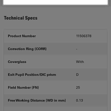
Technical Specs
Product Number
11506378
Correction Ring (CORR)
-
Coverglass
With
Exit Pupil Position/DIC prism
D
Field Number (FN)
25
Free Working Distance (WD in mm)
0.13