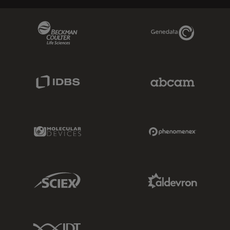
Beckman Coulter Link
Genedata Link
IDBS Link
Abcam Limited
Molecular Devices Link
Phenomenex L
Sciex Link
Aldevron Link
IDT Link