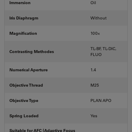
Immersion
Oil
Iris Diaphragm
Without
Magnification
100⨉
TL-BF, TL-DIC,
Contrasting Methodes
FLUO
Numerical Aperture
1.4
Objective Thread
M25
Objective Type
PLAN APO
Spring Loaded
Yes
Suitable for AFC (Adaptive Focus