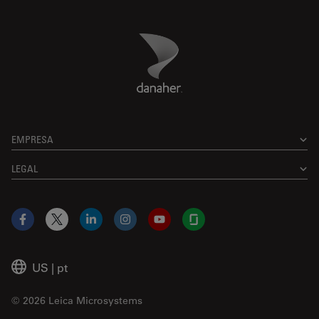
Danaher Logo
Footer
EMPRESA
LEGAL
Facebook
X
LinkedIn
Instagram
YouTube
Glassdoor
US
|
pt
© 2026 Leica Microsystems