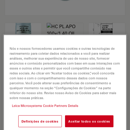
Nós e nossos fornecedores usamos cookies e outras tecnologias de
rastreamento para coletar dados relacionados a você para realizar
Microscope Objective HC PL APO
análises, melhorar sua experiência de uso de nosso site, fornecer
anúncios e conteúdo personalizados com base em suas interações com
100x/1,40 OIL STED WHITE
esses e outros sites e permitir que você compartilhe conteúdo nas
redes sociais. Ao clicar em “Aceitar todos os cookies”, você concorda
com isso e com o compartilhamento desses dados com nossos
parceiros. Você pode alterar suas preferências de consentimento a
SOLICITAÇÃO DE ORÇAMENTO
qualquer momento na seção “Configurações de Cookies” na parte
inferior do nosso site. Revise nosso Aviso de Cookies para saber mais
sobre nossas práticas.
Leica Microsystems Cookie Partners Details
Discover the perfect solution. Explore
our
Objective Finder
, compare
alternatives, and find the best fit for
Definições de cookies
Aceitar todos os cookies
your needs.