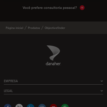
Você prefere consultoria pessoal?
Show local cont
Página inicial
Produtos
Objectivefinder
Danaher Logo
Footer
EMPRESA
LEGAL