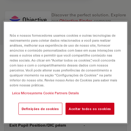
Discover the perfect solution. Explore
our
Objective Finder
, compare
alternatives, and find the best fit for
your needs.
Nós e nossos fornecedores usamos cookies e outras tecnologias de
rastreamento para coletar dados relacionados a você para realizar
análises, melhorar sua experiência de uso de nosso site, fornecer
anúncios e conteúdo personalizados com base em suas interações com
esses e outros sites e permitir que você compartilhe conteúdo nas
Technical Specs
redes sociais. Ao clicar em “Aceitar todos os cookies”, você concorda
com isso e com o compartilhamento desses dados com nossos
parceiros. Você pode alterar suas preferências de consentimento a
qualquer momento na seção “Configurações de Cookies” na parte
Product Number
11506402
inferior do nosso site. Revise nosso Aviso de Cookies para saber mais
sobre nossas práticas.
Leica Microsystems Cookie Partners Details
Correction Ring (CORR)
-
Definições de cookies
Aceitar todos os cookies
Coverglass
With & without
Exit Pupil Position/DIC prism
-