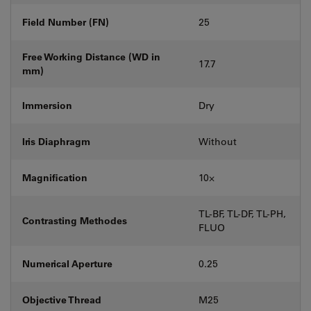
Field Number (FN)
25
Free Working Distance (WD in
17.7
mm)
Immersion
Dry
Iris Diaphragm
Without
Magnification
10⨉
TL-BF, TL-DF, TL-PH,
Contrasting Methodes
FLUO
Numerical Aperture
0.25
Objective Thread
M25