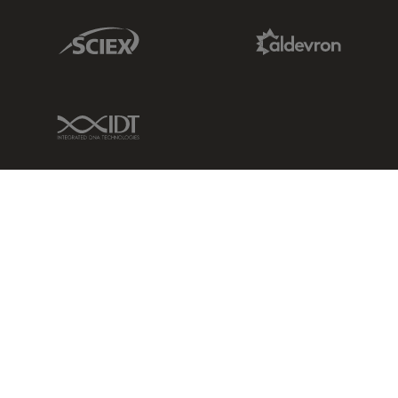
Sciex Link
Aldevron Link
IDT Link