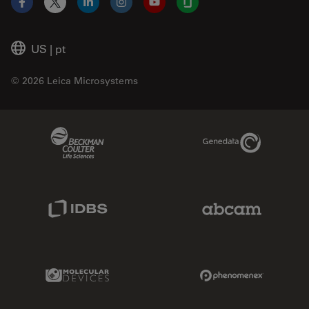
Facebook
X
LinkedIn
Instagram
YouTube
Glassdoor
US
|
pt
© 2026 Leica Microsystems
Beckman Coulter Link
Genedata Link
IDBS Link
Abcam Limited
Molecular Devices Link
Phenomenex L