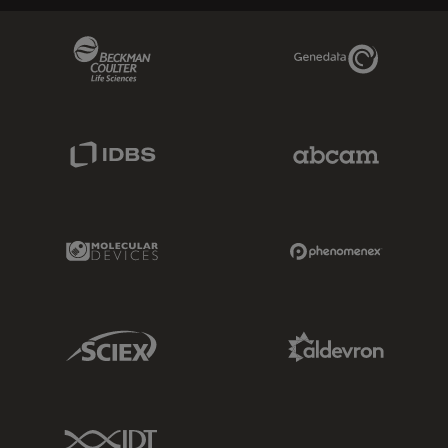
Beckman Coulter Link
Genedata Link
IDBS Link
Abcam Limited
Molecular Devices Link
Phenomenex L
Sciex Link
Aldevron Link
IDT Link