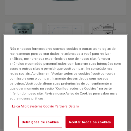
Nós e nossos fornecedores usamos cookies e outras tecnologias de
rastreamento para coletar dados relacionados a você para realizar
Microscope Objective N PLAN 10x/0,25
análises, melhorar sua experiência de uso de nosso site, fornecer
anúncios e conteúdo personalizados com base em suas interações com
esses e outros sites e permitir que você compartilhe conteúdo nas
redes sociais. Ao clicar em “Aceitar todos os cookies”, você concorda
SOLICITAÇÃO DE ORÇAMENTO
com isso e com o compartilhamento desses dados com nossos
parceiros. Você pode alterar suas preferências de consentimento a
qualquer momento na seção “Configurações de Cookies” na parte
inferior do nosso site. Revise nosso Aviso de Cookies para saber mais
sobre nossas práticas.
Discover the perfect solution. Explore
our
Objective Finder
, compare
Leica Microsystems Cookie Partners Details
alternatives, and find the best fit for
your needs.
Definições de cookies
Aceitar todos os cookies