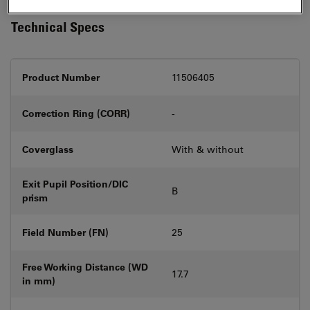
Technical Specs
Product Number
11506405
Correction Ring (CORR)
-
Coverglass
With & without
Exit Pupil Position/DIC
B
prism
Field Number (FN)
25
Free Working Distance (WD
17.7
in mm)