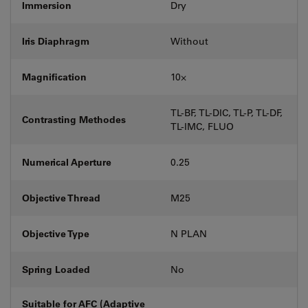
Immersion
Dry
Iris Diaphragm
Without
Magnification
10⨉
TL-BF, TL-DIC, TL-P, TL-DF,
Contrasting Methodes
TL-IMC, FLUO
Numerical Aperture
0.25
Objective Thread
M25
Objective Type
N PLAN
Spring Loaded
No
Suitable for AFC (Adaptive