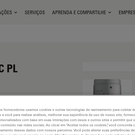
AÇÕES
SERVIÇOS
APRENDA E COMPARTILHE
EMPRE
C PL
s fornecedores usamos cookies e outras tecnologias de rastreamento para coletar 
 a você para realizar análises, melhorar sua experiência de uso de nosso site, fornec
rsonalizados com base em suas interações com esses e outros sites e permitir que 
 conteúdo nas redes sociais. Ao clicar em “Aceitar todos os cookies”, você concorda
hamento desses dados com nossos parceiros. Você pode alterar suas preferências de
. Explore our
Objective