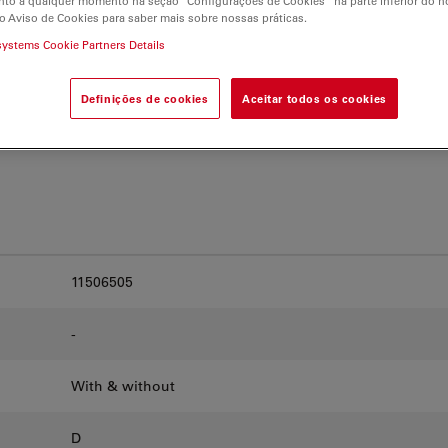
to a qualquer momento na seção “Configurações de Cookies” na parte inferior do no
and find the best fit for
o Aviso de Cookies para saber mais sobre nossas práticas.
systems Cookie Partners Details
Definições de cookies
Aceitar todos os cookies
11506505
-
With & without
D