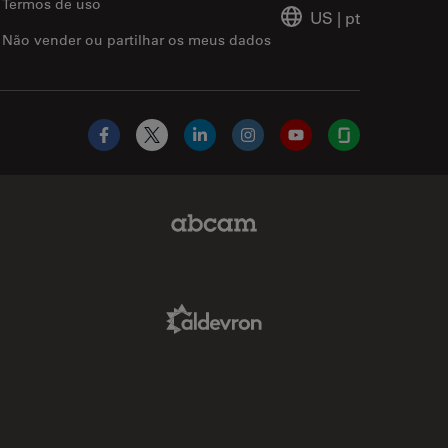
Termos de uso
US
|
pt
Não vender ou partilhar os meus dados
Facebook
X
LinkedIn
Instagram
YouTube
Glassdoor
Abcam Limited Link
Aldevron Link