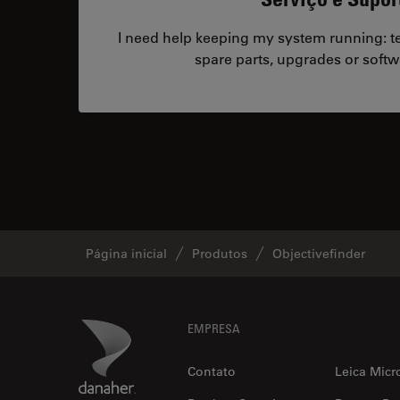
I need help keeping my system running: tec
spare parts, upgrades or softw
Página inicial
Produtos
Objectivefinder
Footer
Danaher Logo
EMPRESA
Contato
Leica Micr