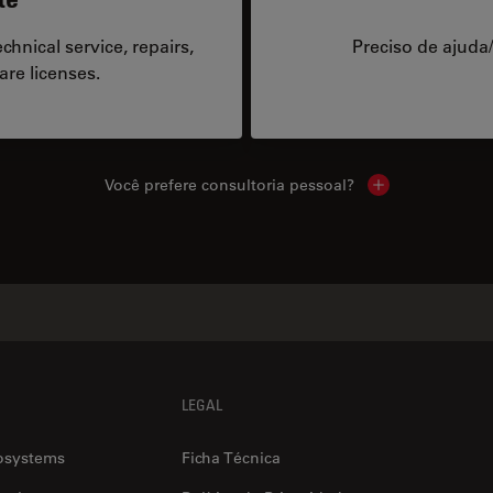
hnical service, repairs,
Preciso de ajuda
are licenses.
Você prefere consultoria pessoal?
Show local cont
LEGAL
osystems
Ficha Técnica