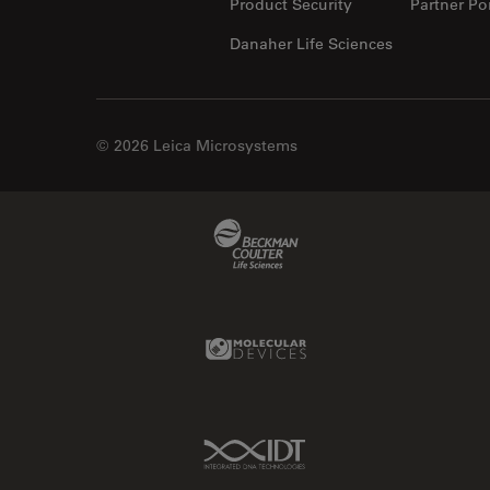
Product Security
Partner Por
Danaher Life Sciences
© 2026 Leica Microsystems
Beckman Coulter Link
Molecular Devices Link
IDT Link