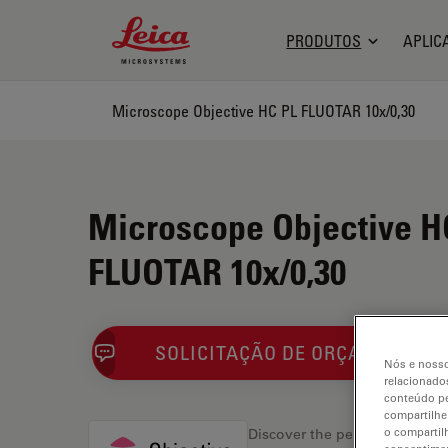
Leica Microsystems Logo
PRODUTOS
APLIC
Microscope Objective HC PL FLUOTAR 10x/0,30
Microscope Objective H
FLUOTAR 10x/0,30
SOLICITAÇÃO DE ORÇAMENTO
Nós e nosso
relacionados
conteúdo pe
compartilhe
o compartil
Discover the perfect solution