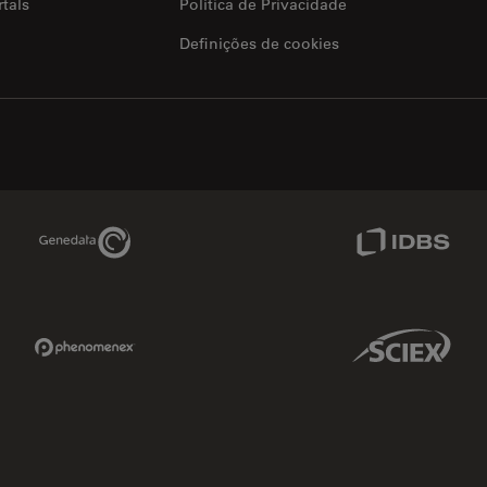
tals
Política de Privacidade
Definições de cookies
Genedata Link
IDBS Link
Phenomenex Link
Sciex Link