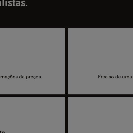
listas.
rmações de preços.
Preciso de uma
te