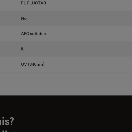
PL FLUOTAR
No
AFC suitable
IL
UV (340nm)
ais?