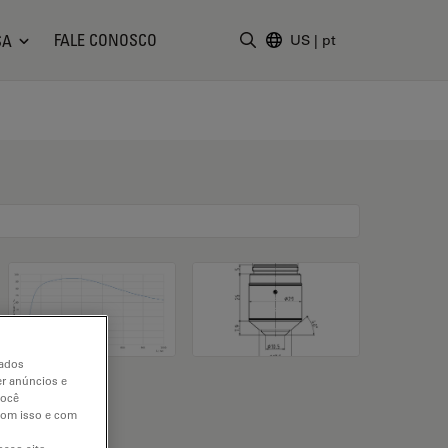
FALE CONOSCO
SA
US
|
pt
Insira o termo da pesquisa
dados
er anúncios e
você
 com isso e com