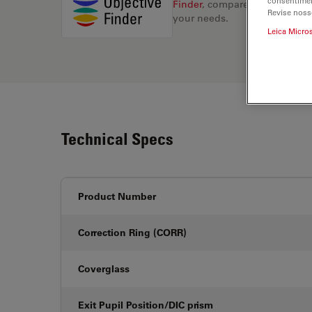
consentimen
Finder
, compare alternatives, 
Revise noss
your needs.
Leica Micro
Technical Specs
Product Number
Correction Ring (CORR)
Coverglass
Exit Pupil Position/DIC prism