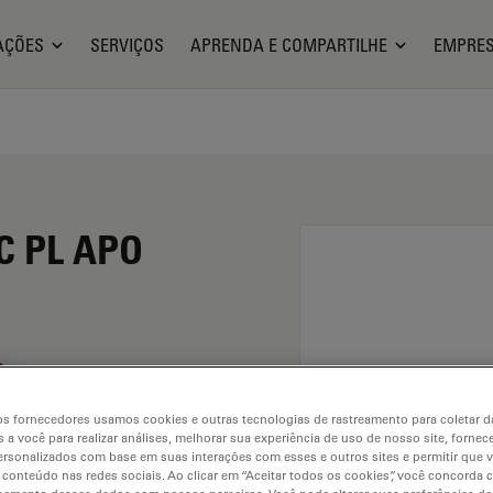
AÇÕES
SERVIÇOS
APRENDA E COMPARTILHE
EMPRE
C PL APO
s fornecedores usamos cookies e outras tecnologias de rastreamento para coletar 
 a você para realizar análises, melhorar sua experiência de uso de nosso site, fornec
rsonalizados com base em suas interações com esses e outros sites e permitir que 
 conteúdo nas redes sociais. Ao clicar em “Aceitar todos os cookies”, você concorda
. Explore our
Objective