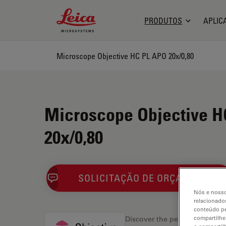
Leica Microsystems Logo
PRODUTOS
APLIC
Microscope Objective HC PL APO 20x/0,80
Microscope Objective H
20x/0,80
SOLICITAÇÃO DE ORÇAMENTO
Nós e nosso
relacionados
conteúdo pe
compartilhe
Discover the perfect solution