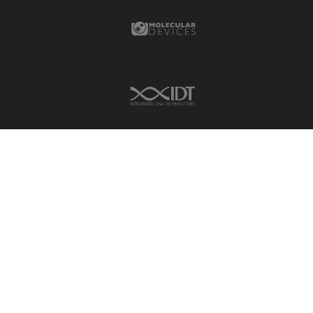
Molecular Devices Link
IDT Link