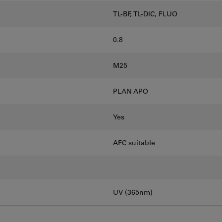
TL-BF, TL-DIC, FLUO
0.8
M25
PLAN APO
Yes
AFC suitable
UV (365nm)