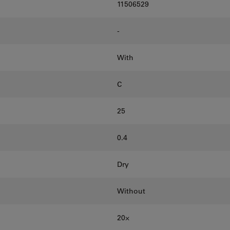
11506529
-
With
C
25
0.4
Dry
Without
20⨉