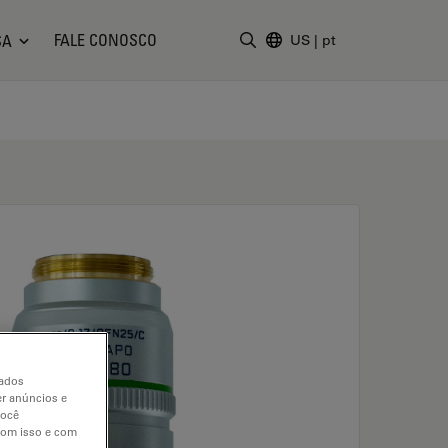
FALE CONOSCO
SA
US
|
pt
Insira o termo da pesquisa
dados
er anúncios e
você
 com isso e com