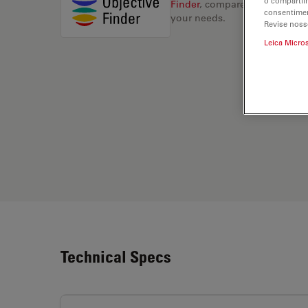
o compartil
Finder
, compare alternatives, 
consentimen
your needs.
Revise noss
Leica Micro
Technical Specs