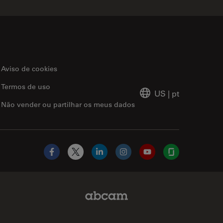
Aviso de cookies
Termos de uso
US
|
pt
Não vender ou partilhar os meus dados
Facebook
X
LinkedIn
Instagram
YouTube
Glassdoor
Abcam Limited Link