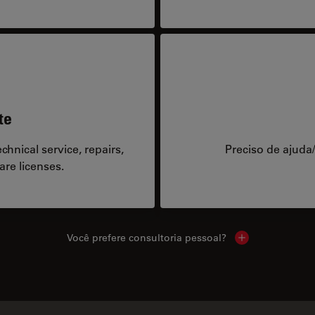
te
hnical service, repairs,
Preciso de ajuda
are licenses.
Você prefere consultoria pessoal?
Show local cont