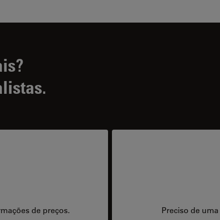
ais?
listas.
rmações de preços.
Preciso de uma