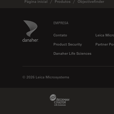
Página inicial
Produtos
Objectivefinder
Footer
Danaher Logo
EMPRESA
Contato
Leica Micr
Product Security
Partner Por
Danaher Life Sciences
© 2026 Leica Microsystems
Beckman Coulter Link