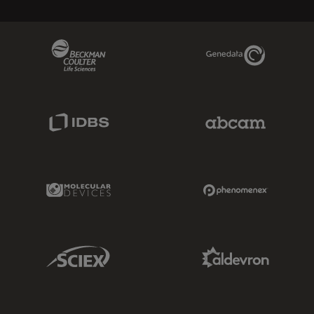
Beckman Coulter Link
Genedata Link
IDBS Link
Abcam Limited
Molecular Devices Link
Phenomenex L
Sciex Link
Aldevron Link