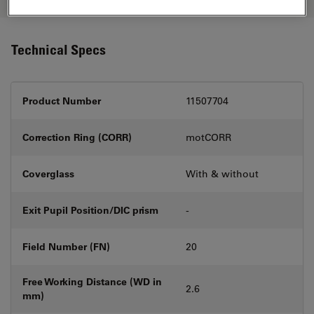
Technical Specs
Product Number
11507704
Correction Ring (CORR)
motCORR
Coverglass
With & without
Exit Pupil Position/DIC prism
-
Field Number (FN)
20
Free Working Distance (WD in
2.6
mm)