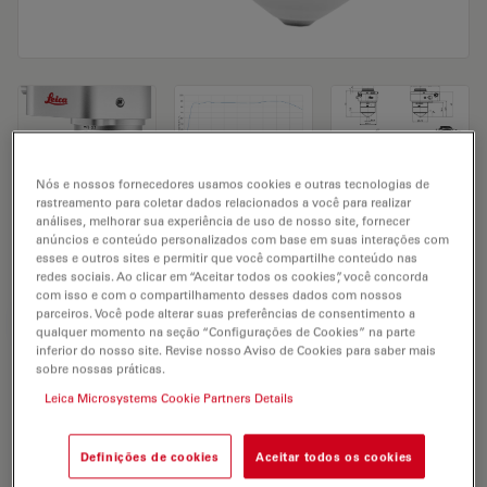
Nós e nossos fornecedores usamos cookies e outras tecnologias de
rastreamento para coletar dados relacionados a você para realizar
Microscope Objective HC IRAPO L
análises, melhorar sua experiência de uso de nosso site, fornecer
anúncios e conteúdo personalizados com base em suas interações com
25x/1,00 W motCORR
esses e outros sites e permitir que você compartilhe conteúdo nas
redes sociais. Ao clicar em “Aceitar todos os cookies”, você concorda
com isso e com o compartilhamento desses dados com nossos
parceiros. Você pode alterar suas preferências de consentimento a
SOLICITAÇÃO DE ORÇAMENTO
qualquer momento na seção “Configurações de Cookies” na parte
inferior do nosso site. Revise nosso Aviso de Cookies para saber mais
sobre nossas práticas.
Leica Microsystems Cookie Partners Details
Discover the perfect solution. Explore
our
Objective Finder
, compare
alternatives, and find the best fit for
Definições de cookies
Aceitar todos os cookies
your needs.