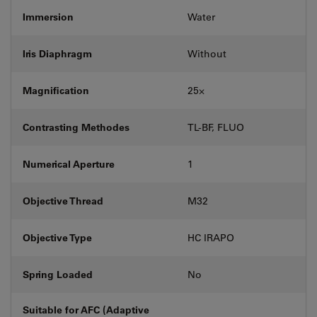
Immersion
Water
Iris Diaphragm
Without
Magnification
25⨉
Contrasting Methodes
TL-BF, FLUO
Numerical Aperture
1
Objective Thread
M32
Objective Type
HC IRAPO
Spring Loaded
No
Suitable for AFC (Adaptive
-