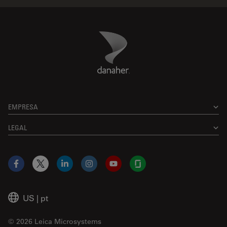
Danaher Logo
Footer
EMPRESA
LEGAL
Facebook
X
LinkedIn
Instagram
YouTube
Glassdoor
US
|
pt
© 2026 Leica Microsystems