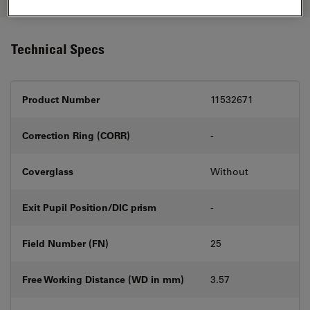
Technical Specs
Product Number
11532671
Correction Ring (CORR)
-
Coverglass
Without
Exit Pupil Position/DIC prism
-
Field Number (FN)
25
Free Working Distance (WD in mm)
3.57