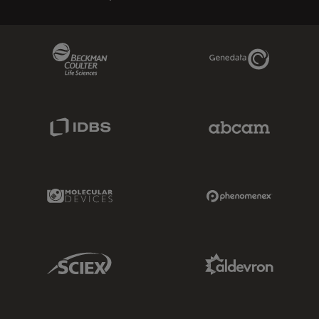
Beckman Coulter Link
Genedata Link
IDBS Link
Abcam Limited
Molecular Devices Link
Phenomenex L
Sciex Link
Aldevron Link