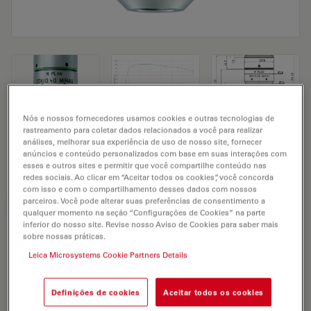
Nós e nossos fornecedores usamos cookies e outras tecnologias de
rastreamento para coletar dados relacionados a você para realizar
Microscope Objective N PLAN L 20x/0.40
análises, melhorar sua experiência de uso de nosso site, fornecer
anúncios e conteúdo personalizados com base em suas interações com
MIRAU
esses e outros sites e permitir que você compartilhe conteúdo nas
redes sociais. Ao clicar em “Aceitar todos os cookies”, você concorda
com isso e com o compartilhamento desses dados com nossos
parceiros. Você pode alterar suas preferências de consentimento a
SOLICITAÇÃO DE ORÇAMENTO
qualquer momento na seção “Configurações de Cookies” na parte
inferior do nosso site. Revise nosso Aviso de Cookies para saber mais
sobre nossas práticas.
Leica Microsystems Cookie Partners Details
Discover the perfect solution. Explore
our
Objective Finder
, compare
alternatives, and find the best fit for
Definições de cookies
Aceitar todos os cookies
your needs.