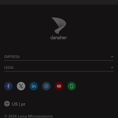
Danaher Logo
Footer
EMPRESA
LEGAL
Facebook
X
LinkedIn
Instagram
YouTube
Glassdoor
US
|
pt
© 2026 Leica Microsystems