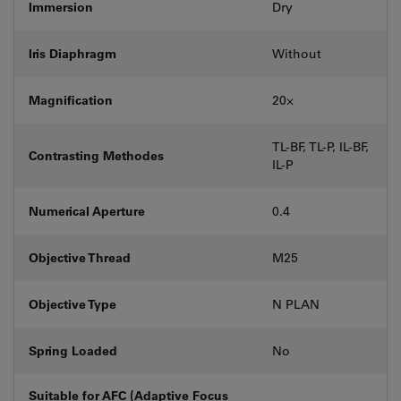
Immersion
Dry
Iris Diaphragm
Without
Magnification
20⨉
TL-BF, TL-P, IL-BF,
Contrasting Methodes
IL-P
Numerical Aperture
0.4
Objective Thread
M25
Objective Type
N PLAN
Spring Loaded
No
Suitable for AFC (Adaptive Focus