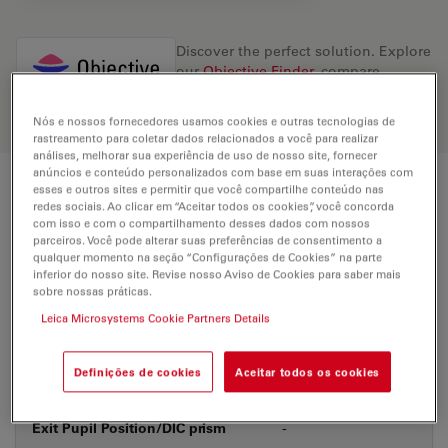
Discover the perfect solution. Explore
our
Objective Finder
, compare
alternatives, and find the best fit for
your needs.
Nós e nossos fornecedores usamos cookies e outras tecnologias de
rastreamento para coletar dados relacionados a você para realizar
análises, melhorar sua experiência de uso de nosso site, fornecer
anúncios e conteúdo personalizados com base em suas interações com
esses e outros sites e permitir que você compartilhe conteúdo nas
Technical Specs
redes sociais. Ao clicar em “Aceitar todos os cookies”, você concorda
com isso e com o compartilhamento desses dados com nossos
parceiros. Você pode alterar suas preferências de consentimento a
qualquer momento na seção “Configurações de Cookies” na parte
Product Number
11556065
inferior do nosso site. Revise nosso Aviso de Cookies para saber mais
sobre nossas práticas.
Leica Microsystems Cookie Partners Details
Correction Ring (CORR)
-
Definições de cookies
Aceitar todos os cookies
Coverglass
With
Exit Pupil Position/DIC prism
-