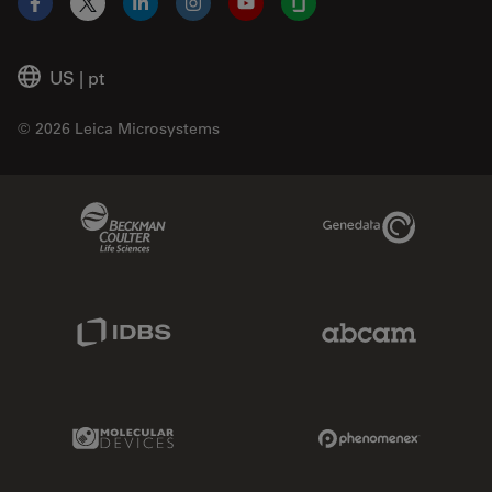
Facebook
X
LinkedIn
Instagram
YouTube
Glassdoor
US
|
pt
© 2026 Leica Microsystems
Beckman Coulter Link
Genedata Link
IDBS Link
Abcam Limited
Molecular Devices Link
Phenomenex L