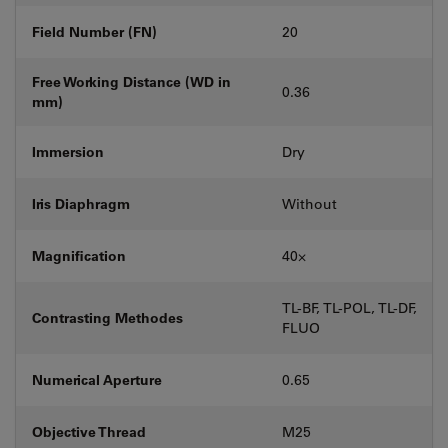
Field Number (FN)
20
Free Working Distance (WD in
0.36
mm)
Immersion
Dry
Iris Diaphragm
Without
Magnification
40⨉
TL-BF, TL-POL, TL-DF,
Contrasting Methodes
FLUO
Numerical Aperture
0.65
Objective Thread
M25