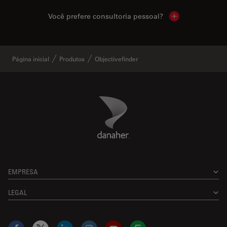
Você prefere consultoria pessoal?
Show local cont
Página inicial
Produtos
Objectivefinder
Danaher Logo
Footer
EMPRESA
LEGAL