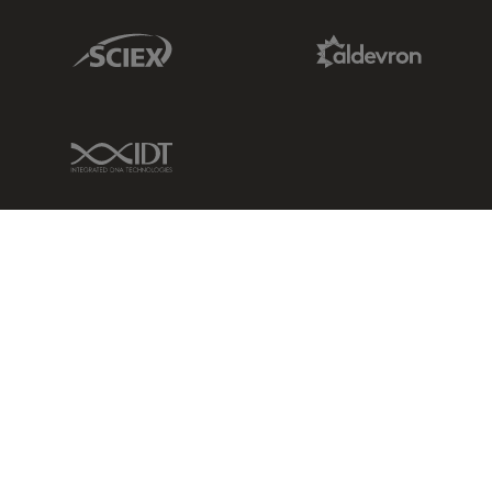
Sciex Link
Aldevron Link
IDT Link