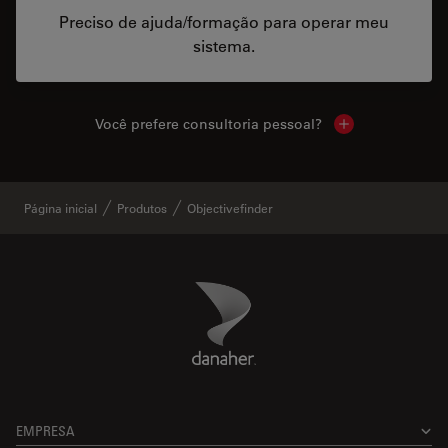
Preciso de ajuda/formação para operar meu
sistema.
Você prefere consultoria pessoal?
Show local cont
Página inicial
Produtos
Objectivefinder
Danaher Logo
Footer
EMPRESA