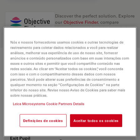
Discover the perfect solution. Explore
our
Objective Finder
, compare
alternatives, and find the best fit for
your needs.
Nós e nossos fornecedores usamos cookies e outras tecnologias de
rastreamento para coletar dados relacionados a você para realizar
análises, melhorar sua experiência de uso de nosso site, fornecer
anúncios e conteúdo personalizados com base em suas interações com
Technical Specs
esses e outros sites e permitir que você compartilhe conteúdo nas
redes sociais. Ao clicar em “Aceitar todos os cookies”, você concorda
com isso e com o compartilhamento desses dados com nossos
parceiros. Você pode alterar suas preferências de consentimento a
Product Number
11556075
qualquer momento na seção “Configurações de Cookies” na parte
inferior do nosso site. Revise nosso Aviso de Cookies para saber mais
sobre nossas práticas.
Correction Ring
-
Leica Microsystems Cookie Partners Details
(CORR)
Definições de cookies
Aceitar todos os cookies
Coverglass
With & without
Exit Pupil