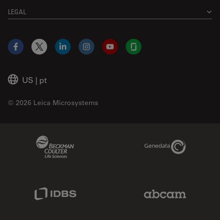
LEGAL
Facebook
X
LinkedIn
Instagram
YouTube
Glassdoor
US
|
pt
© 2026 Leica Microsystems
Beckman Coulter Link
Genedata Link
IDBS Link
Abcam Limited