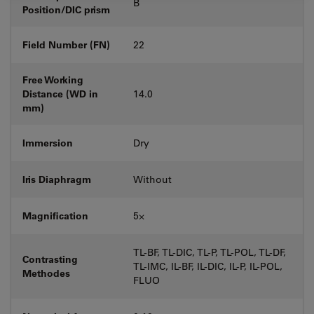
B
Position/DIC prism
Field Number (FN)
22
Free Working
Distance (WD in
14.0
mm)
Immersion
Dry
Iris Diaphragm
Without
Magnification
5⨉
TL-BF, TL-DIC, TL-P, TL-POL, TL-DF,
Contrasting
TL-IMC, IL-BF, IL-DIC, IL-P, IL-POL,
Methodes
FLUO