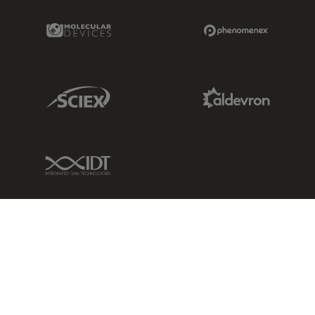
Molecular Devices Link
Phenomenex L
Sciex Link
Aldevron Link
IDT Link