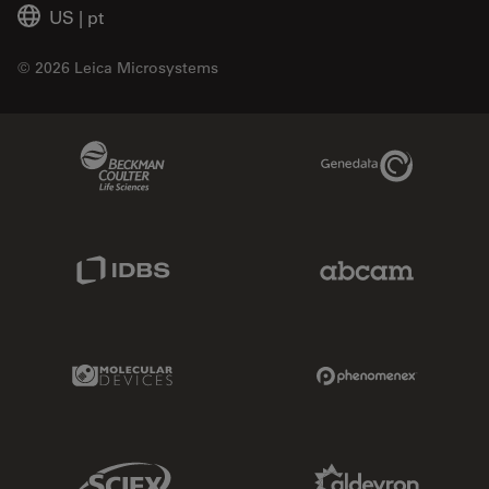
US
|
pt
© 2026 Leica Microsystems
Beckman Coulter Link
Genedata Link
IDBS Link
Abcam Limited
Molecular Devices Link
Phenomenex L
Sciex Link
Aldevron Link