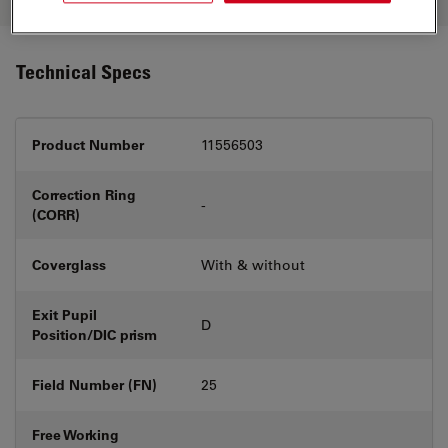
Technical Specs
Product Number
11556503
Correction Ring
-
(CORR)
Coverglass
With & without
Exit Pupil
D
Position/DIC prism
Field Number (FN)
25
Free Working