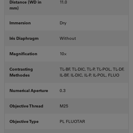
Distance (WD in
11.0
mm)
Immersion
Dry
Iris Diaphragm
Without
Magnification
10⨉
Contrasting
TL-BF, TL-DIC, TL-P, TL-POL, TL-DF,
Methodes
IL-BF, IL-DIC, IL-P, IL-POL, FLUO
Numerical Aperture
0.3
Objective Thread
M25
Objective Type
PL FLUOTAR