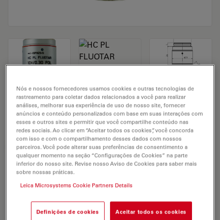
Nós e nossos fornecedores usamos cookies e outras tecnologias de
Microscope Objective HC PL FLUOTAR
rastreamento para coletar dados relacionados a você para realizar
análises, melhorar sua experiência de uso de nosso site, fornecer
10x/0,30 POL
anúncios e conteúdo personalizados com base em suas interações com
esses e outros sites e permitir que você compartilhe conteúdo nas
redes sociais. Ao clicar em “Aceitar todos os cookies”, você concorda
com isso e com o compartilhamento desses dados com nossos
SOLICITAÇÃO DE ORÇAMENTO
parceiros. Você pode alterar suas preferências de consentimento a
qualquer momento na seção “Configurações de Cookies” na parte
inferior do nosso site. Revise nosso Aviso de Cookies para saber mais
sobre nossas práticas.
Discover the perfect solution. Explore
Leica Microsystems Cookie Partners Details
our
Objective Finder
, compare
alternatives, and find the best fit for
your needs.
Definições de cookies
Aceitar todos os cookies