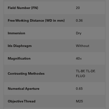
Field Number (FN)
20
Free Working Distance (WD in mm)
0.36
Immersion
Dry
Iris Diaphragm
Without
Magnification
40⨉
TL-BF, TL-DF,
Contrasting Methodes
FLUO
Numerical Aperture
0.65
Objective Thread
M25