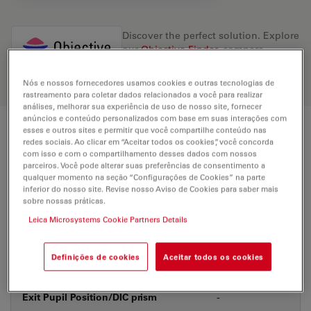
Discover the perfect solution. Explore
our
Objective Finder
, compare
alternatives, and find the best fit for
your needs.
Nós e nossos fornecedores usamos cookies e outras tecnologias de
rastreamento para coletar dados relacionados a você para realizar
análises, melhorar sua experiência de uso de nosso site, fornecer
anúncios e conteúdo personalizados com base em suas interações com
esses e outros sites e permitir que você compartilhe conteúdo nas
Technical Specs
redes sociais. Ao clicar em “Aceitar todos os cookies”, você concorda
com isso e com o compartilhamento desses dados com nossos
parceiros. Você pode alterar suas preferências de consentimento a
qualquer momento na seção “Configurações de Cookies” na parte
Product Number
11556512
inferior do nosso site. Revise nosso Aviso de Cookies para saber mais
sobre nossas práticas.
Leica Microsystems Cookie Partners Details
Correction Ring (CORR)
-
Definições de cookies
Aceitar todos os cookies
Coverglass
With
Exit Pupil Position/DIC prism
-