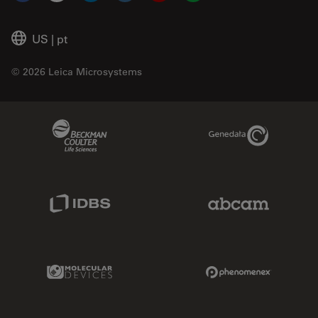
US
|
pt
© 2026 Leica Microsystems
Beckman Coulter Link
Genedata Link
IDBS Link
Abcam Limited
Molecular Devices Link
Phenomenex L