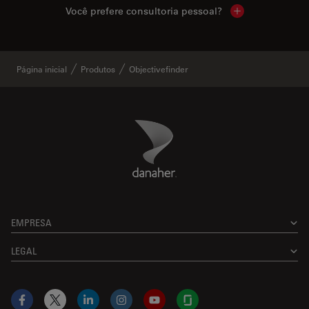
Você prefere consultoria pessoal?
Show local cont
Página inicial
Produtos
Objectivefinder
Danaher Logo
Footer
EMPRESA
LEGAL
Facebook
X
LinkedIn
Instagram
YouTube
Glassdoor