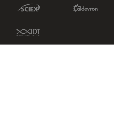
Sciex Link
Aldevron Link
IDT Link