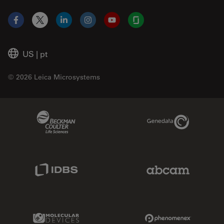
Facebook
X
LinkedIn
Instagram
YouTube
Glassdoor
US
|
pt
© 2026 Leica Microsystems
Beckman Coulter Link
Genedata Link
IDBS Link
Abcam Limited
Molecular Devices Link
Phenomenex L