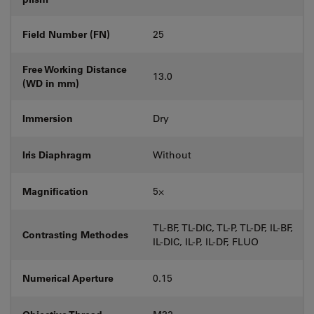
Field Number (FN)
25
Free Working Distance
13.0
(WD in mm)
Immersion
Dry
Iris Diaphragm
Without
Magnification
5⨉
TL-BF, TL-DIC, TL-P, TL-DF, IL-BF,
Contrasting Methodes
IL-DIC, IL-P, IL-DF, FLUO
Numerical Aperture
0.15