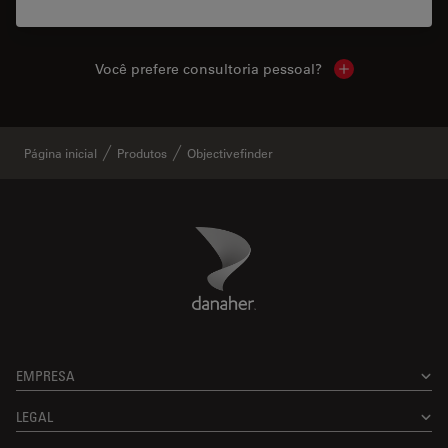
Você prefere consultoria pessoal?
Show local cont
Página inicial
Produtos
Objectivefinder
Danaher Logo
Footer
EMPRESA
LEGAL