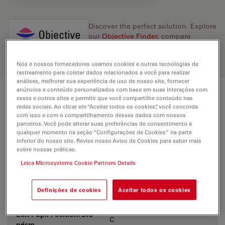
Discover the perfect solution. Explore
our
Objective Finder
, compare
alternatives, and find the best fit for
your needs.
Nós e nossos fornecedores usamos cookies e outras tecnologias de
rastreamento para coletar dados relacionados a você para realizar
análises, melhorar sua experiência de uso de nosso site, fornecer
anúncios e conteúdo personalizados com base em suas interações com
esses e outros sites e permitir que você compartilhe conteúdo nas
Technical Specs
redes sociais. Ao clicar em “Aceitar todos os cookies”, você concorda
com isso e com o compartilhamento desses dados com nossos
parceiros. Você pode alterar suas preferências de consentimento a
qualquer momento na seção “Configurações de Cookies” na parte
Product Number
11566046
inferior do nosso site. Revise nosso Aviso de Cookies para saber mais
sobre nossas práticas.
Correction Ring (CORR)
-
Leica Microsystems Cookie Partners Details
Coverglass
With & without
Definições de cookies
Aceitar todos os cookies
Exit Pupil Position/DIC
C
prism