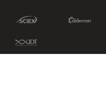
Sciex Link
Aldevron Link
IDT Link