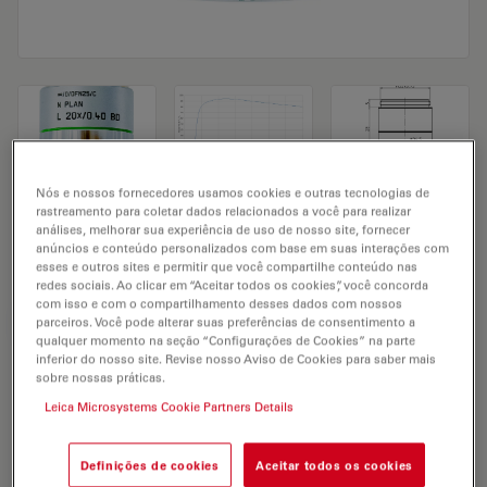
Nós e nossos fornecedores usamos cookies e outras tecnologias de
Microscope Objective N PLAN L 20x/0,40
rastreamento para coletar dados relacionados a você para realizar
análises, melhorar sua experiência de uso de nosso site, fornecer
BD
anúncios e conteúdo personalizados com base em suas interações com
esses e outros sites e permitir que você compartilhe conteúdo nas
redes sociais. Ao clicar em “Aceitar todos os cookies”, você concorda
com isso e com o compartilhamento desses dados com nossos
SOLICITAÇÃO DE ORÇAMENTO
parceiros. Você pode alterar suas preferências de consentimento a
qualquer momento na seção “Configurações de Cookies” na parte
inferior do nosso site. Revise nosso Aviso de Cookies para saber mais
sobre nossas práticas.
Discover the perfect solution. Explore
Leica Microsystems Cookie Partners Details
our
Objective Finder
, compare
alternatives, and find the best fit for
Definições de cookies
Aceitar todos os cookies
your needs.