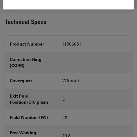
Technical Specs
Product Number
11566051
Correction Ring
-
(CORR)
Coverglass
Without
Exit Pupil
C
Position/DIC prism
Field Number (FN)
22
Free Working
10.8