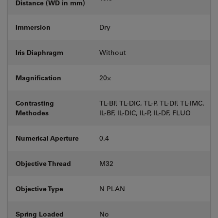
Distance (WD in mm)
Immersion
Dry
Iris Diaphragm
Without
Magnification
20⨉
Contrasting
TL-BF, TL-DIC, TL-P, TL-DF, TL-IMC,
Methodes
IL-BF, IL-DIC, IL-P, IL-DF, FLUO
Numerical Aperture
0.4
Objective Thread
M32
Objective Type
N PLAN
Spring Loaded
No