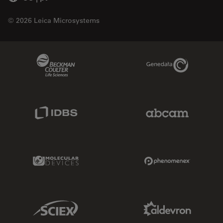
© 2026 Leica Microsystems
Beckman Coulter Link
Genedata Link
IDBS Link
Abcam Limited
Molecular Devices Link
Phenomenex L
Sciex Link
Aldevron Link