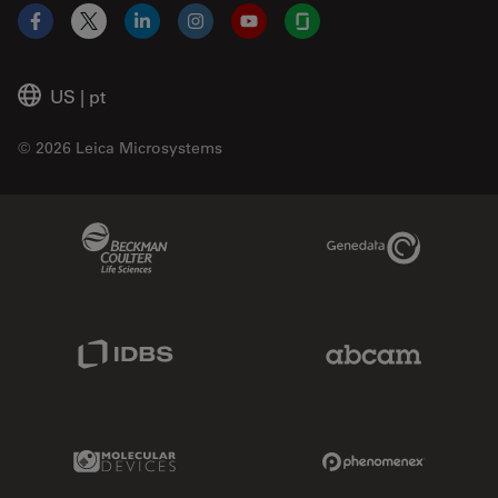
Facebook
X
LinkedIn
Instagram
YouTube
Glassdoor
US
|
pt
© 2026 Leica Microsystems
Beckman Coulter Link
Genedata Link
IDBS Link
Abcam Limited
Molecular Devices Link
Phenomenex L