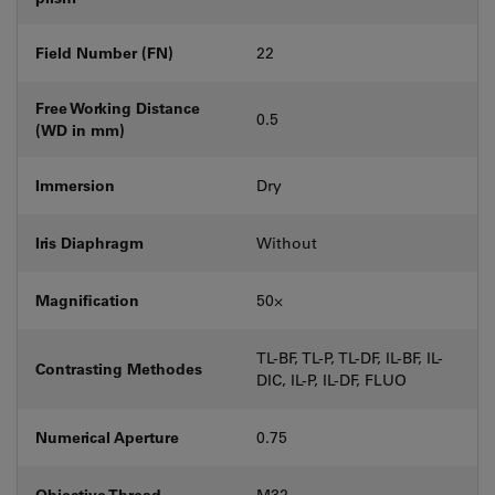
Field Number (FN)
22
Free Working Distance
0.5
(WD in mm)
Immersion
Dry
Iris Diaphragm
Without
Magnification
50⨉
TL-BF, TL-P, TL-DF, IL-BF, IL-
Contrasting Methodes
DIC, IL-P, IL-DF, FLUO
Numerical Aperture
0.75
Objective Thread
M32