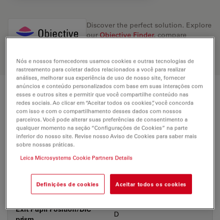
Discover the perfect solution. Explore
our
Objective Finder
, compare
alternatives, and find the best fit for
your needs.
Nós e nossos fornecedores usamos cookies e outras tecnologias de
rastreamento para coletar dados relacionados a você para realizar
análises, melhorar sua experiência de uso de nosso site, fornecer
anúncios e conteúdo personalizados com base em suas interações com
esses e outros sites e permitir que você compartilhe conteúdo nas
Technical Specs
redes sociais. Ao clicar em “Aceitar todos os cookies”, você concorda
com isso e com o compartilhamento desses dados com nossos
parceiros. Você pode alterar suas preferências de consentimento a
qualquer momento na seção “Configurações de Cookies” na parte
Product Number
11566074
inferior do nosso site. Revise nosso Aviso de Cookies para saber mais
sobre nossas práticas.
Leica Microsystems Cookie Partners Details
Correction Ring (CORR)
-
Coverglass
Without
Definições de cookies
Aceitar todos os cookies
Exit Pupil Position/DIC
D
prism