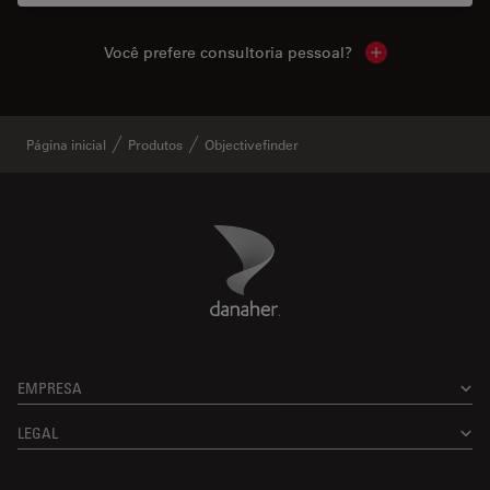
Você prefere consultoria pessoal?
Show local cont
Página inicial
Produtos
Objectivefinder
Danaher Logo
Footer
EMPRESA
LEGAL