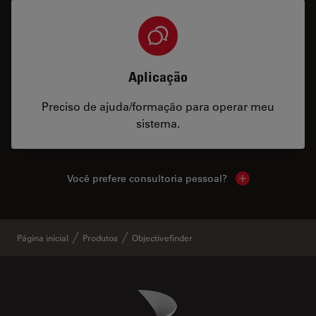
Aplicação
Preciso de ajuda/formação para operar meu
sistema.
Você prefere consultoria pessoal?
Show local cont
Página inicial
Produtos
Objectivefinder
Danaher Logo
Footer