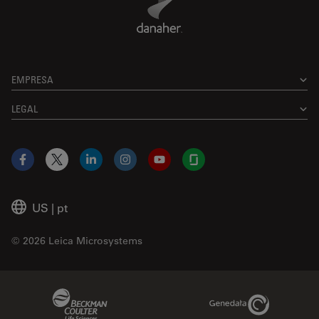
EMPRESA
LEGAL
Facebook
X
LinkedIn
Instagram
YouTube
Glassdoor
US
|
pt
© 2026 Leica Microsystems
Beckman Coulter Link
Genedata Link