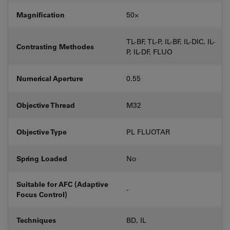
Magnification
50⨉
TL-BF, TL-P, IL-BF, IL-DIC, IL-
Contrasting Methodes
P, IL-DF, FLUO
Numerical Aperture
0.55
Objective Thread
M32
Objective Type
PL FLUOTAR
Spring Loaded
No
Suitable for AFC (Adaptive
-
Focus Control)
Techniques
BD, IL