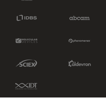
IDBS Link
Abcam Limited
Molecular Devices Link
Phenomenex L
Sciex Link
Aldevron Link
IDT Link