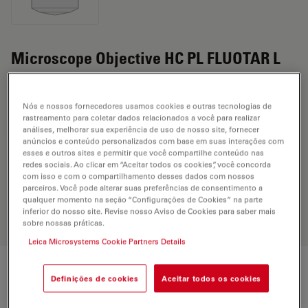
Microscope Objective HC PL FLUOTAR L
50x/0.55 BD
Nós e nossos fornecedores usamos cookies e outras tecnologias de
rastreamento para coletar dados relacionados a você para realizar
SOLICITAÇÃO DE ORÇAMENTO
análises, melhorar sua experiência de uso de nosso site, fornecer
anúncios e conteúdo personalizados com base em suas interações com
esses e outros sites e permitir que você compartilhe conteúdo nas
redes sociais. Ao clicar em “Aceitar todos os cookies”, você concorda
Discover the perfect solution. Explore
com isso e com o compartilhamento desses dados com nossos
parceiros. Você pode alterar suas preferências de consentimento a
our
Objective Finder
, compare
qualquer momento na seção “Configurações de Cookies” na parte
alternatives, and find the best fit for
inferior do nosso site. Revise nosso Aviso de Cookies para saber mais
your needs.
sobre nossas práticas.
Leica Microsystems Cookie Partners Details
Technical Specs
Definições de cookies
Aceitar todos os cookies