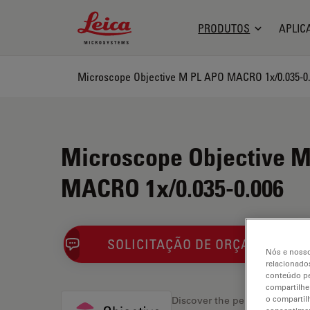
Leica Microsystems Logo
PRODUTOS
APLIC
Microscope Objective M PL APO MACRO 1x/0.035-0
Microscope Objective 
MACRO 1x/0.035-0.006
SOLICITAÇÃO DE ORÇAMENTO
Nós e nosso
relacionados
conteúdo pe
compartilhe
o compartil
Discover the perfect solution