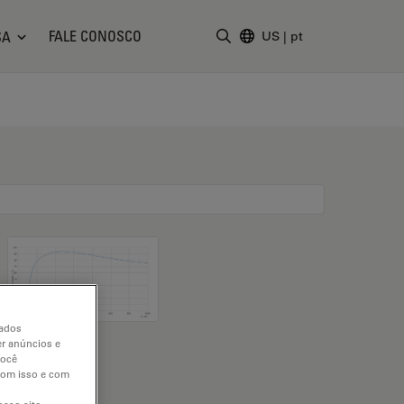
FALE CONOSCO
SA
US
|
pt
Insira o termo da pesquisa
dados
er anúncios e
você
 com isso e com