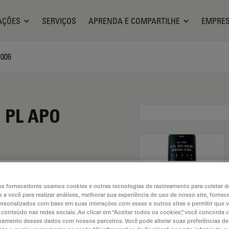
AÇÕES
SERVIÇOS
APRENDA E COMPARTILHE
EMPRE
.006
M PL APO
s fornecedores usamos cookies e outras tecnologias de rastreamento para coletar 
 a você para realizar análises, melhorar sua experiência de uso de nosso site, fornec
rsonalizados com base em suas interações com esses e outros sites e permitir que 
 conteúdo nas redes sociais. Ao clicar em “Aceitar todos os cookies”, você concorda
hamento desses dados com nossos parceiros. Você pode alterar suas preferências de
. Explore our
Objective