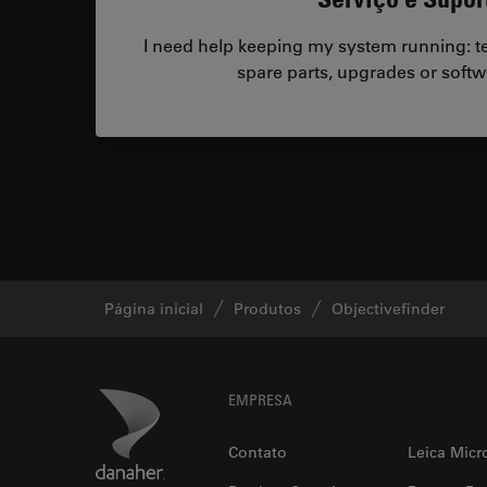
I need help keeping my system running: tec
spare parts, upgrades or softw
Página inicial
Produtos
Objectivefinder
Footer
Danaher Logo
EMPRESA
Contato
Leica Micr