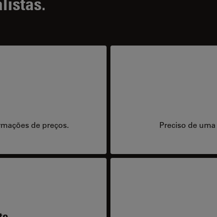
listas.
rmações de preços.
Preciso de uma
te