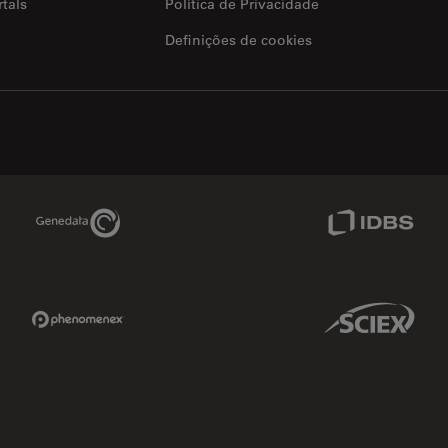
tals
Política de Privacidade
Definições de cookies
Genedata Link
IDBS Link
Phenomenex Link
Sciex Link