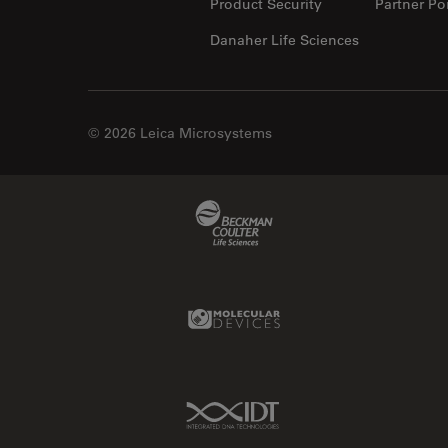
Product Security
Partner Por
Danaher Life Sciences
© 2026 Leica Microsystems
Beckman Coulter Link
Molecular Devices Link
IDT Link