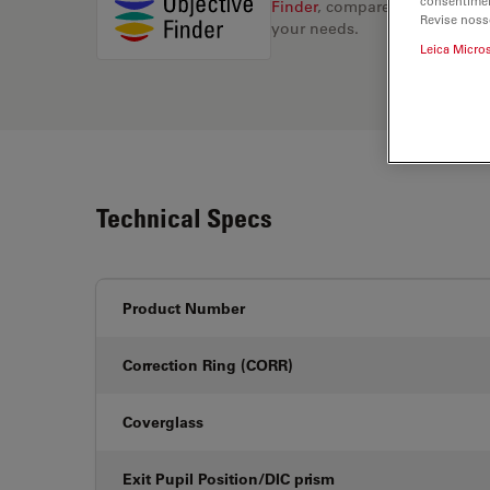
consentimen
Finder
, compare alternatives, 
Revise noss
your needs.
Leica Micro
Technical Specs
Product Number
Correction Ring (CORR)
Coverglass
Exit Pupil Position/DIC prism