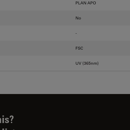
PLAN APO
No
-
FSC
UV (365nm)
ais?