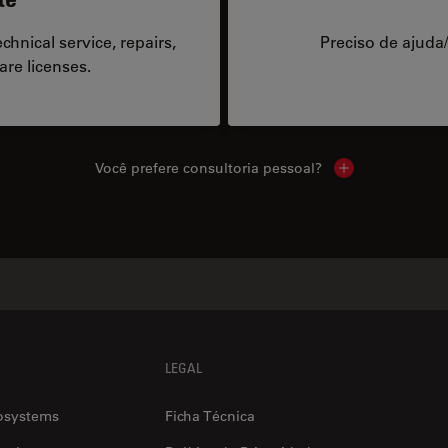
hnical service, repairs,
Preciso de ajuda
are licenses.
Você prefere consultoria pessoal?
Show local cont
LEGAL
osystems
Ficha Técnica