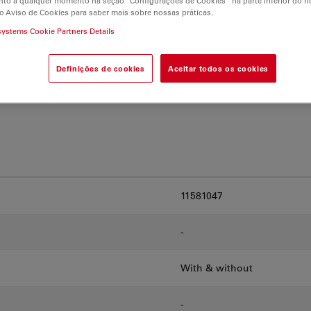
to a qualquer momento na seção “Configurações de Cookies” na parte inferior do no
and find the best fit for
o Aviso de Cookies para saber mais sobre nossas práticas.
systems Cookie Partners Details
Definições de cookies
Aceitar todos os cookies
11581047
-
With & without
-