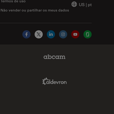
Termos de uso
US
|
pt
Não vender ou partilhar os meus dados
Facebook
X
LinkedIn
Instagram
YouTube
Glassdoor
Abcam Limited Link
Aldevron Link