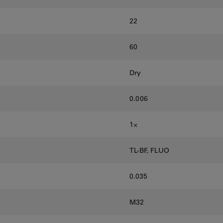
22
60
Dry
0.006
1⨉
TL-BF, FLUO
0.035
M32