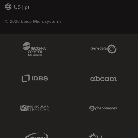
US
|
pt
© 2026 Leica Microsystems
Beckman Coulter Link
Genedata Link
IDBS Link
Abcam Limited
Molecular Devices Link
Phenomenex L
Sciex Link
Aldevron Link