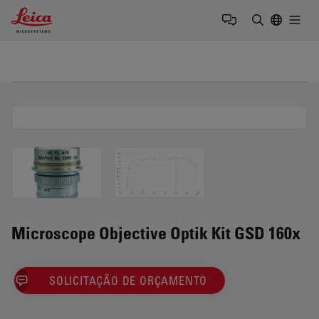
Leica Microsystems Logo
Togg
Insira o te
Microscope Objective Optik Kit GSD 160x
SOLICITAÇÃO DE ORÇAMENTO