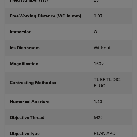
Free Working Distance (WD in mm)
0.07
Immersion
Oil
Iris Diaphragm
Without
Magnification
160⨉
TL-BF, TL-DIC,
Contrasting Methodes
FLUO
Numerical Aperture
1.43
Objective Thread
M25
Objective Type
PLAN APO