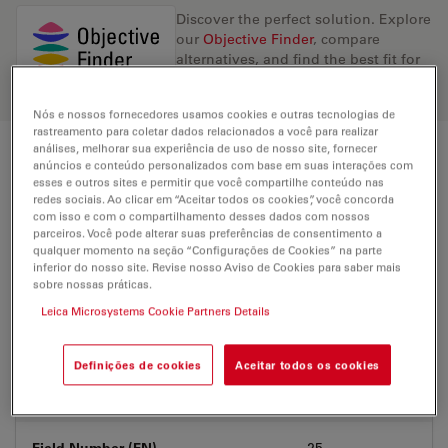
Discover the perfect solution. Explore
our
Objective Finder
, compare
alternatives, and find the best fit for
your needs.
Nós e nossos fornecedores usamos cookies e outras tecnologias de
rastreamento para coletar dados relacionados a você para realizar
análises, melhorar sua experiência de uso de nosso site, fornecer
Technical Specs
anúncios e conteúdo personalizados com base em suas interações com
esses e outros sites e permitir que você compartilhe conteúdo nas
redes sociais. Ao clicar em “Aceitar todos os cookies”, você concorda
com isso e com o compartilhamento desses dados com nossos
parceiros. Você pode alterar suas preferências de consentimento a
Product Number
11888434
qualquer momento na seção “Configurações de Cookies” na parte
inferior do nosso site. Revise nosso Aviso de Cookies para saber mais
sobre nossas práticas.
Correction Ring (CORR)
CORR
Leica Microsystems Cookie Partners Details
Coverglass
With
Definições de cookies
Aceitar todos os cookies
Exit Pupil Position/DIC prism
C
Field Number (FN)
25