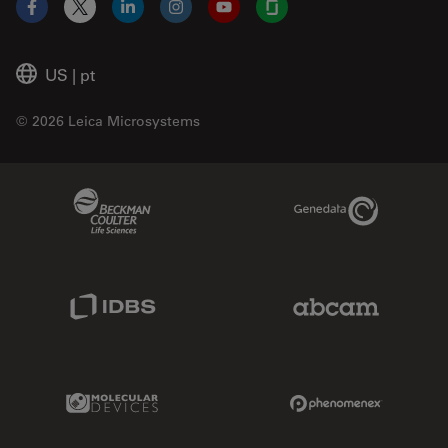
Facebook
X
LinkedIn
Instagram
YouTube
Glassdoor
US
|
pt
© 2026 Leica Microsystems
Beckman Coulter Link
Genedata Link
IDBS Link
Abcam Limited
Molecular Devices Link
Phenomenex L