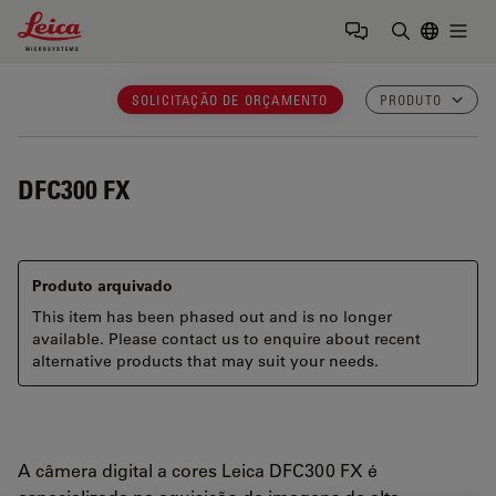
Leica Microsystems Logo
Togg
Insira o te
SOLICITAÇÃO DE ORÇAMENTO
PRODUTO
DFC300 FX
Produto arquivado
This item has been phased out and is no longer
available. Please contact us to enquire about recent
alternative products that may suit your needs.
A câmera digital a cores Leica DFC300 FX é