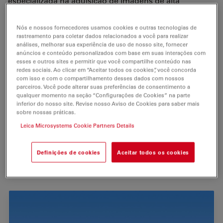
especializada na aquisição de imagens de alta
sensibilidade em fluorescência para pesquisa genética,
biotecnologia e medicina. A câmera digital Leica
Nós e nossos fornecedores usamos cookies e outras tecnologias de
DFC300 FX registra células vivas, sequências de
rastreamento para coletar dados relacionados a você para realizar
análises, melhorar sua experiência de uso de nosso site, fornecer
movimento e espécimes ou partículas de fluorescência
anúncios e conteúdo personalizados com base em suas interações com
que são suscetíveis à fotodegradação, mesmo com as
esses e outros sites e permitir que você compartilhe conteúdo nas
redes sociais. Ao clicar em “Aceitar todos os cookies”, você concorda
menores intensidades de luz. A alta sensibilidade do
com isso e com o compartilhamento desses dados com nossos
espectro visível garante resultados confiáveis em
parceiros. Você pode alterar suas preferências de consentimento a
microscopia de fluorescência, especialmente para GFP
qualquer momento na seção “Configurações de Cookies” na parte
inferior do nosso site. Revise nosso Aviso de Cookies para saber mais
e outras aplicações de baixa iluminação. A caixa
sobre nossas práticas.
elegante da câmera é leve e compacta, e conecta-se
Leica Microsystems Cookie Partners Details
facilmente ao seu microscópio (adaptador em rosca C).
A câmera Leica DFC300 FX também proporciona
Definições de cookies
Aceitar todos os cookies
rápida transferência para computadores PC e Mac com
interface FireWire padrão.