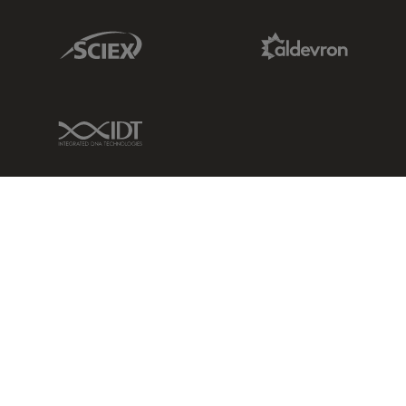
Sciex Link
Aldevron Link
IDT Link