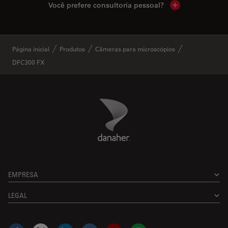
Você prefere consultoria pessoal?
Show local cont
✕
Página inicial
Produtos
Câmeras para microscópios
DFC300 FX
Danaher Logo
Footer
EMPRESA
LEGAL