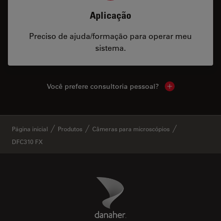
Aplicação
Preciso de ajuda/formação para operar meu
sistema.
Você prefere consultoria pessoal?
Show local cont
✕
Página inicial
Produtos
Câmeras para microscópios
DFC310 FX
Danaher Logo
Footer