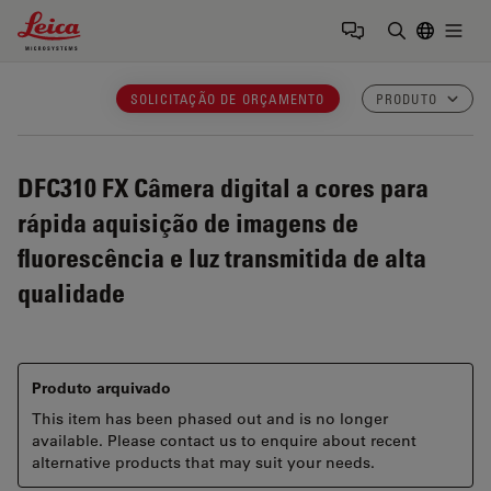
Leica Microsystems Logo
Togg
Insira o te
SOLICITAÇÃO DE ORÇAMENTO
PRODUTO
DFC310 FX
Câmera digital a cores para
rápida aquisição de imagens de
fluorescência e luz transmitida de alta
qualidade
Produto arquivado
This item has been phased out and is no longer
available. Please contact us to enquire about recent
alternative products that may suit your needs.