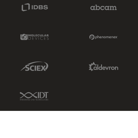
IDBS Link
Abcam Limited
Molecular Devices Link
Phenomenex L
Sciex Link
Aldevron Link
IDT Link