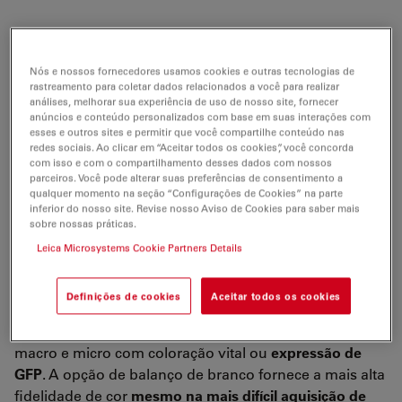
A <link products microscope-cameras
Nós e nossos fornecedores usamos cookies e outras tecnologias de
microscope>câmera digital Leica DFC310 FX de
1,4
rastreamento para coletar dados relacionados a você para realizar
análises, melhorar sua experiência de uso de nosso site, fornecer
megapixel
foi concebida para aplicações exigentes de
anúncios e conteúdo personalizados com base em suas interações com
luz transmitida
e fluorescência em
biologia celular
,
esses e outros sites e permitir que você compartilhe conteúdo nas
redes sociais. Ao clicar em “Aceitar todos os cookies”, você concorda
biologia do desenvolvimento e medicina.
com isso e com o compartilhamento desses dados com nossos
parceiros. Você pode alterar suas preferências de consentimento a
O resfriamento Peltier dos elementos sensores da
qualquer momento na seção “Configurações de Cookies” na parte
câmera gera
imagens sem ruído
mesmo nas menores
inferior do nosso site. Revise nosso Aviso de Cookies para saber mais
sobre nossas práticas.
intensidades de luz. Vários modos de aquisição, como
Leica Microsystems Cookie Partners Details
o agrupamento, permitem o
monitoramento
preciso
de processos dinâmicos rápidos em células vivas de
até 71 quadros por segundo.
Definições de cookies
Aceitar todos os cookies
A Leica DFC310 FX é ideal para documentar espécimes
macro e micro com coloração vital ou
expressão de
GFP
. A opção de balanço de branco fornece a mais alta
fidelidade de cor
mesmo na mais difícil aquisição de