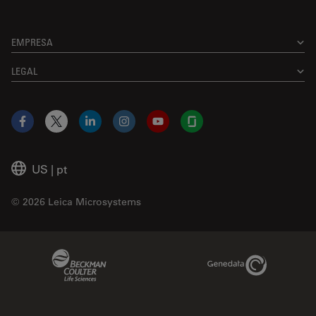
EMPRESA
LEGAL
Facebook
X
LinkedIn
Instagram
YouTube
Glassdoor
US
|
pt
© 2026 Leica Microsystems
Beckman Coulter Link
Genedata Link