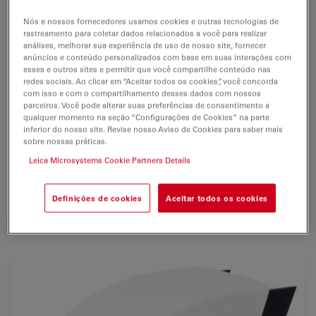
A câmera digital Leica DFC495 com
CCD de 8
megapixels
captura rapidamente imagens para
Nós e nossos fornecedores usamos cookies e outras tecnologias de
microscopia de alta resolução em aplicações de
rastreamento para coletar dados relacionados a você para realizar
análises, melhorar sua experiência de uso de nosso site, fornecer
ciências biológicas, clínicas e industriais.
anúncios e conteúdo personalizados com base em suas interações com
esses e outros sites e permitir que você compartilhe conteúdo nas
A pré-visualização intuitiva por
varredura progressiva
redes sociais. Ao clicar em “Aceitar todos os cookies”, você concorda
com isso e com o compartilhamento desses dados com nossos
em resolução SXGA fornece até
18 quadros por
parceiros. Você pode alterar suas preferências de consentimento a
segundo
(qps) e permite que a amostra seja ajustada e
qualquer momento na seção “Configurações de Cookies” na parte
focalizada diretamente na tela do computador.
inferior do nosso site. Revise nosso Aviso de Cookies para saber mais
sobre nossas práticas.
O
resfriamento Peltier
reduz o ruído da aquisição de
Leica Microsystems Cookie Partners Details
imagens em
condições de baixa luminosidade
. O fácil
recurso de armazenamento e recuperação permite ao
Definições de cookies
Aceitar todos os cookies
usuário recuperar as mesmas configurações para
análise
ou
comparação
posterior.