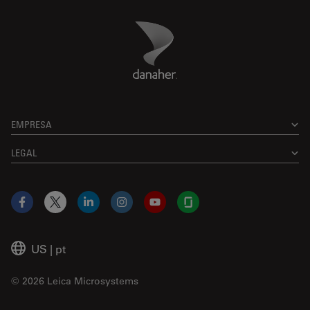
Danaher Logo
Footer
EMPRESA
LEGAL
Facebook
X
LinkedIn
Instagram
YouTube
Glassdoor
US
|
pt
© 2026 Leica Microsystems