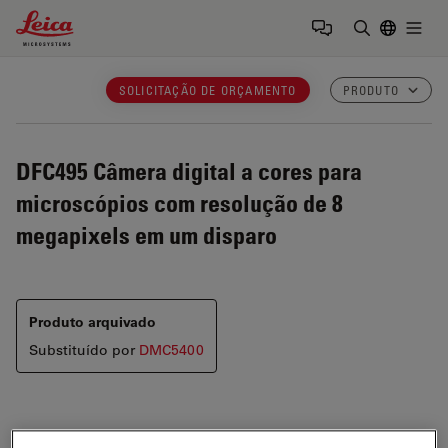
Leica Microsystems Logo
Togg
Insira o te
SOLICITAÇÃO DE ORÇAMENTO
PRODUTO
DFC495
Câmera digital a cores para
microscópios com resolução de 8
megapixels em um disparo
Produto arquivado
Substituído por
DMC5400