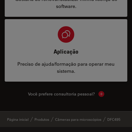
software.
Aplicação
Preciso de ajuda/formação para operar meu
sistema.
Você prefere consultoria pessoal?
Show local cont
✕
Página inicial
Produtos
Câmeras para microscópios
DFC495