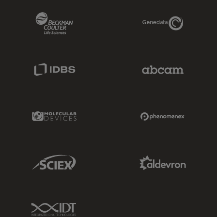
Beckman Coulter Link
Genedata Link
IDBS Link
Abcam Limited
Molecular Devices Link
Phenomenex L
Sciex Link
Aldevron Link
IDT Link